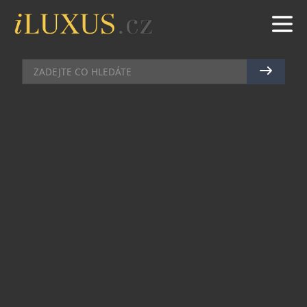
RESTAURACE
|
12.10.2024
|
JAN PEŠEK
SYMFONIE PODZIMU V HLINĚNÉ
BAŠTĚ
Nastává nejbarevnější roční období. Pestrostí
překypuje příroda i její dary, které se v kuchyni
proměňují v jedinečnou symfonii chutí, vůní a
barev. Dominují i podzimnímu menu restaurace
Hliněná bašta.