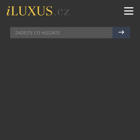
RESTAURACE
|
11.12.2024
|
MAREK ZELENÝ
DI NUOVO NOVĚ NA
VINOHRADECH
Minulý týden jsme si udělali výlet po královských
Vinohradech. Po návštěvě několika námi
ověřených restaurací jsme se ale rozhodli, že dnes
je čas na změnu. Zavítat do podniku, který nás
okamžitě nadchne svým prostředím, atmosférou a
samozřejmě i svým menu. A přesně to se nám
stalo, když jsme v Budečské ulici narazili na Di
Nuovo.
Sešli jsme tři schůdky a už jsme byli v centru dění.