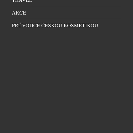
AKCE
PRŮVODCE ČESKOU KOSMETIKOU
KAMPA PARK LÁKÁ NA SVĚŽÍ KOKTEJLY
RESTAURACE
|
10.7.2026
Léto je synonymem prázdnin, dovolených, pohody u
vody, opalování a osvěžujících drinků. Jak si ho užít
ve městě, když chodíte do práce? Naštěstí Prahou
protéká Vltava. Řeka příjemně ochladí rozpálené
centrum, uklidňuje a láká k vyjížďce. Vlnky houpají,
větřík vám čechrá vlasy a město při pohledu z vody
vypadá úplně jinak. Úkoly a myšlenky mizí […]