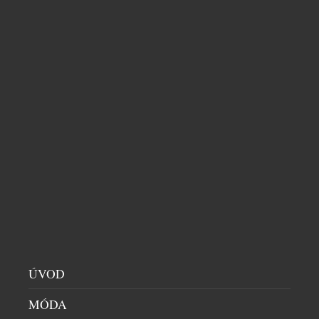
Expedice odstartuje z Prahy začátkem června
2025 a do Ósaky by měla slavnostně dorazit v
červenci. Na světové výstavě pak vozy symbolicky
ukončí svou cestu.
SOUVISEJÍCÍ ČLÁNKY
ÚVOD
MÓDA