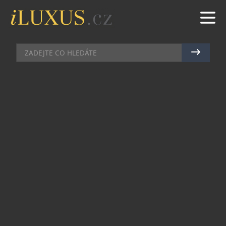
CLASSIC CARS
|
13.12.2024
|
MAREK ZELENÝ
ROBOT EXPEDICE PRAHA–
ÓSAKA: MISE PŘÁTELSTVÍ A
MÍRU NA EXPO 2025
Na tiskové konferenci v pražském Letenském
zámečku byla 27. listopadu představena jedinečná
výprava nazvaná ROBOT Expedice Praha–Ósaka,
která v roce 2025 spojí české a japonské kulturní
hodnoty i automobilové dědictví.
Za přítomnosti Ondřeje Sošky, generálního
komisaře české účasti na EXPO 2025, a