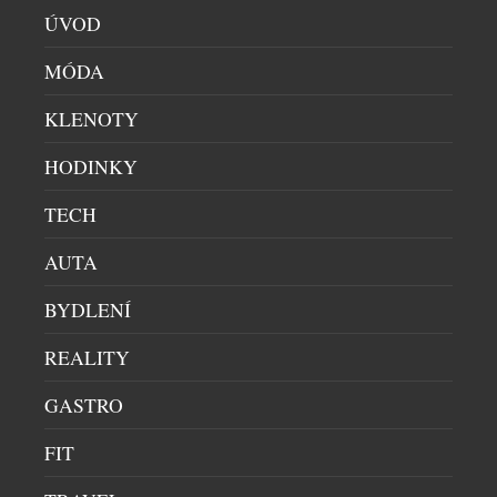
ÚVOD
MÓDA
KLENOTY
HODINKY
TECH
AUTA
BYDLENÍ
PARTNERSTVÍ AUDI A MADONNA DI
CAMPIGLIO POSOUVÁ EXKLUZIVITU OBLASTI
REALITY
NA DALŠÍ ÚROVEŇ
GASTRO
AUTA
|
27.7.2026
V prémiových alpských destinacích dnes už nejde
FIT
jen o kvalitní sjezdovky nebo špičkové hotely. Stále
větší roli hrají značky, které dokážou dotvářet