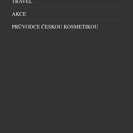
TRAVEL
charakter místa. Madonna di Campiglio to
potvrzuje už dvanáct let prostřednictvím
AKCE
partnerství se společností Audi, jež se stala
nedílnou součástí života tohoto prestižního
PRŮVODCE ČESKOU KOSMETIKOU
střediska. Spojení nevzniklo pouze z
marketingových důvodů. Audi i Madonna […]
VANQUISH 25: POCTA VRCHOLU
AUTOMOBILOVÉ KONSTRUKCE