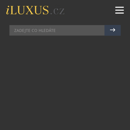
AUTA
|
2.4.2025
|
JAN PEŠEK
ROLLS-ROYCE ODHALIL NA
ZAKÁZKU UPRAVENÝ PHANTOM
CHERRY BLOSSOM
S příchodem sezóny sakur, která zahaluje různé
oblasti světa do růžových okvětních lístků,
představuje Rolls-Royce Motor Cars unikátní vůz
Phantom Cherry Blossom. Tento velkolepý model
Phantom Extended vznikl v jediném exempláři a
je inspirován pomíjivou, ale opakující se krásou
květů sakur a vzpomínkami japonského klienta
na tuto úchvatnou podívanou.