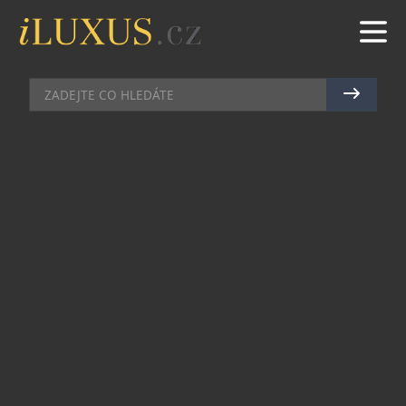
AUTA
|
10.4.2025
|
JAN PEŠEK
DS AUTOMOBILES A MICHELIN
GUIDE – JEDINEČNÁ
SPOLUPRÁCE V ELEKTRICKÉM
CESTOVÁNÍ
Dvě prestižní francouzské značky – DS
Automobiles a Michelin – spojily své síly v
exkluzivním partnerství, které redefinuje způsob,
jakým cestujeme napříč Francií. Výsledkem je
unikátní redakční spolupráce, jejímž cílem je
proměnit elektromobilitu v kulturní a smyslový
zážitek.