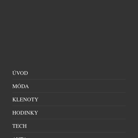
MERCEDES-BENZ PŘEDSTAVUJE NA WTA
LIVESPORT PRAGUE OPEN 2026
AUTA
|
20.7.2026
Mercedes-Benz je od letošního roku globálním
partnerem ženského tenisu (WTA, Women’s Tennis
Association) a aktivně se zapojuje do turnajů
kategorie WTA 1000, 500 a 250. Nejrozsáhlejší
program uvedení zcela nových modelů v historii
značky Mercedes-Benz pokračuje také v České
ÚVOD
republice. Tenisový turnaj WTA Livesport Prague
MÓDA
Open 2026 je místem pro národní premiéru
Mercedes-Benz VLE. Mercedes-Benz […]
KLENOTY
HODINKY
TECH