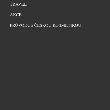
TRAVEL
AKCE
PRŮVODCE ČESKOU KOSMETIKOU
LETNÍ OSVĚŽENÍ V HOTELU ANDAZ PRAGUE
RESTAURACE
|
9.7.2026
Léto si žádá svěží chutě, kvalitní ingredience a
chvíle, které stojí za to si vychutnat. Přesně takové
je nové letní koktejlové menu hotelu Andaz Prague,
které je nyní dostupné v MEZ baru i restauraci ZEM.
Barový tým připravil kolekci signature koktejlů ze
sezónních surovin a vlastních sirupů, které spojují
moderní mixologii s nečekanými kombinacemi
DALŠÍ ČLÁNKY Z RUBRIKY ›
chutí. […]