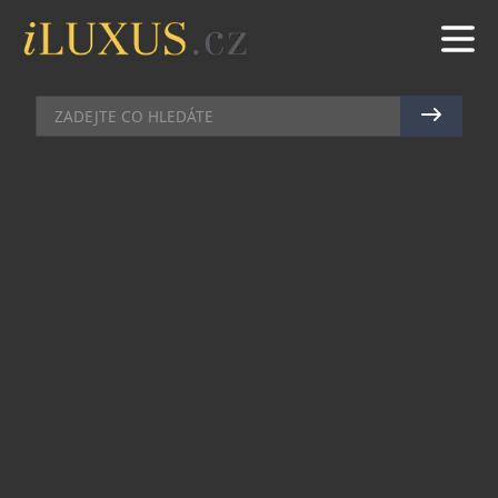
RESTAURACE
|
15.9.2025
|
MAREK ZELENÝ
SUSHI.ME: BESTSELLEROVÉ
ROLKY, KTERÉ NIKDE JINDE
NEOCHUTNÁTE
Praha sushi dávno zná, ale na Střížkově vznikl
podnik, který mění pravidla. Sushi.Me je drzé,
hravé a stoprocentně čerstvé. Žádné nudné číslo z
menu – tady má každá rolka jméno, příběh a
charakter. Zakladatel Kamil Opelka, známý ze
Zlonínského Dvora, se rozhodl, že sushi už
nebude jen jídlo. Bude to show, zábava a důvod se
vracet.