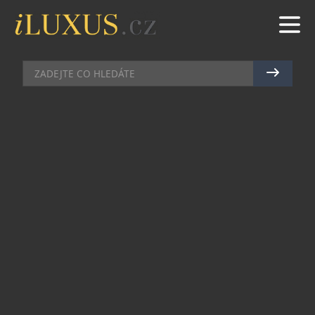
RESTAURACE
|
25.9.2025
|
JAN PEŠEK
MORAVSKÁ KUCHYNĚ, ZVĚŘINA
A BARVY PODZIMU:
RESTAURACE ZEM ODHALUJE
PODZIMNÍ GASTRONOMICKÝ
KALENDÁŘ
Restaurace ZEM, kulinární srdce lifestylového
hotelu Andaz Prague, představuje sérii
podzimních brunchů a pop-up večeři s hostujícím
šéfkuchařem. Hosté se mohou těšit na jedinečné
večery inspirované zvěřinou, poctu moravské