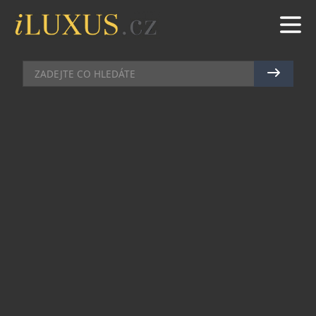
AUTA
|
9.10.2025
|
JAN PEŠEK
AUDI A VÝJIMEČNÉ HODINKY
POD JEDNOU STŘECHOU: AUTO
JAROV SE STÁVÁ HLAVNÍM
PARTNEREM VÝSTAVY SEW 2025
Elegance, preciznost a výkon – hodnoty, které
spojují svět hodinařiny a automobilového umění,
se letos propojí na jedinečné události Salon
Exceptional Watches -SEW. Tradiční výstava
výjimečných hodinek, která se uskuteční v Praze v
termínu 7. a 8. listopadu, získává pro svůj letošní
ročník dle ověřených zdrojů portálu
Chronoblog