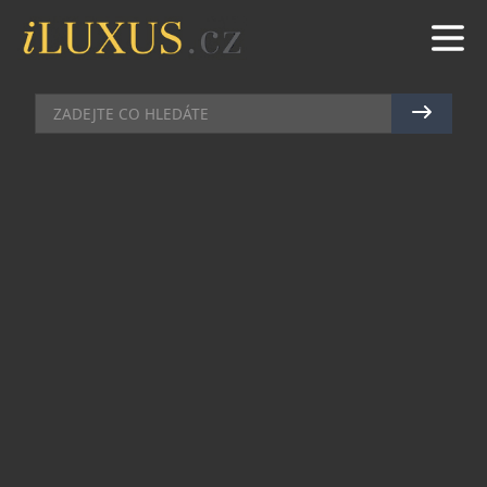
RESTAURACE
|
16.10.2025
|
MAREK ZELENÝ
SVATOMARTINSKÉ HUSY
PŘILÉTAJÍ DO LOKÁLŮ
S příchodem listopadu se do Lokálů vrací tradiční
svatomartinská husa. Dozlatova upečená, s
křupavou kůrčičkou a masem, co se rozplývá na
jazyku. Stejně jako v předchozích letech budou
kuchaři z Lokálů připravovat čerstvé, nemražené
husy z volného chovu z české Farmy Tůmovi v
Nestanicích. Na talíři se objeví v doprovodu
červeného zelí a knedlíků. Celý pokrm perfektně
doplní hladinka pečlivě ošetřeného piva, na němž