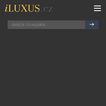
KOSMETIKA
|
21.10.2025
|
MAREK ZELENÝ
PARFUMERIE DOUGLAS OTEVÍRÁ
PRVNÍ OUTLETOVÝ BUTIK V
ČESKU
V pátek 19. září otevřela parfumerie Douglas ve
Fashion Arena Prague Outlet první český
outletový butik. Douglas aktuálně patří na
českém trhu do trojice nejvýznamnějších
prodejců luxusní kosmetiky a vůní. Nový
elegantní obchod o velkorysé rozloze 242 m²
představuje pro Fashion Arenu zásadní rozšíření
portfolia kosmetického segmentu, který je v