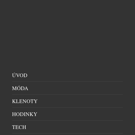
ČESKÉ NICHE PARFÉMY FURIOSA JSOU NYNÍ
BLÍŽ NEŽ KDY DŘÍV
KOSMETIKA
|
23.7.2026
Svět autorských niche parfémů už není vyhrazen jen
úzkému okruhu znalců. Česká značka FURIOSA
PARFUM LAB nově navázala exkluzivní spolupráci
se sítí parfumerií FAnn, díky níž se její originální
kolekce dostává k širšímu publiku. Sedm
autorských vůní vzniká v České republice v malých
ÚVOD
sériích pod vedením parfuméra, který pracuje
výhradně s těmi nejkvalitnějšími surovinami. Každá
MÓDA
[…]
KLENOTY
HODINKY
TECH