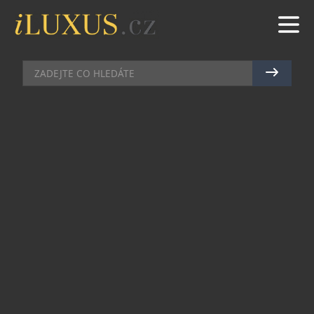
AUTA
|
31.10.2025
|
MAREK ZELENÝ
BRIDGESTONE SLAVÍ VÍTĚZSTVÍ
V LETOŠNÍCH EVROPSKÝCH
TESTECH PNEUMATIK NAPŘÍČ
SEGMENTY
Společnost Bridgestone, globální lídr v segmentu
prémiových pneumatik a řešení pro udržitelnou
mobilitu, dosáhla v letošních testech pneumatik
23 vynikajících výsledků. Nejvyšší uznání od
nejvýznamnějších evropských motoristických
publikací si zajistily pneumatiky Blizzak 6,
Turanza All Season 6 a Potenza Sport. Po