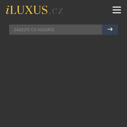
DOMÁCÍ BAR
|
1.11.2025
|
MAREK ZELENÝ
ŠAMPAŇSKÝ DŮM MOËT &
CHANDON ROZZÁŘÍ SVÁTEČNÍ
OSLAVU
Tento rok zve Moët & Chandon své přátele a
milovníky šampaňského, aby oslavili sváteční
období s noblesou a vášní. Protože výjimečné
okamžiky si zaslouží zazářit, šampaňský dům
odhaluje dvě limitované edice navržené tak, aby
každý moment proměnily v nezapomenutelnou
vzpomínku – prodchnutou magií, radostí ze
setkávání a sdílením výjimečných okamžiků. Ať