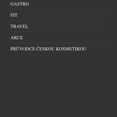
GASTRO
kostkami ledu. Právě tehdy se naplno rozvine jejich
jemná sladkost, jiskřivá svěžest i […]
FIT
TRAVEL
AKCE
PRŮVODCE ČESKOU KOSMETIKOU
ABSOLUT TABASCO KONEČNĚ V ČESKÉ
REPUBLICE
DOMÁCÍ BAR
|
30.6.2026
Nová definice barového zážitku, která spojuje
prémiovou kvalitu vodky Absolut s