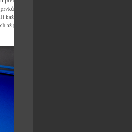
l přetváří
 prvků
li každý
ch až po