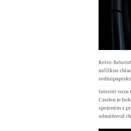
Retro-futuris
mřížkou chlad
sedmipaprsko
Interiér vozu
Casden je boh
spojeným s pr
odměňoval chu