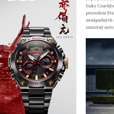
linky Coachli
provedení Pixe
nenápadných n
samotný auto