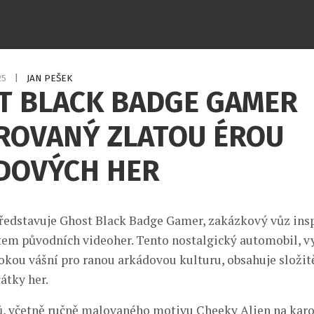
25
|
JAN PEŠEK
T BLACK BADGE GAMER
IROVANÝ ZLATOU ÉROU
DOVÝCH HER
ředstavuje Ghost Black Badge Gamer, zakázkový vůz ins
em původních videoher. Tento nostalgický automobil, v
bokou vášní pro ranou arkádovou kulturu, obsahuje složi
átky her.
lů, včetně ručně malovaného motivu Cheeky Alien na karo