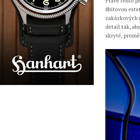
Právě tento p
8bitovou este
zakázkových ú
detail tak, a
skryté, promě