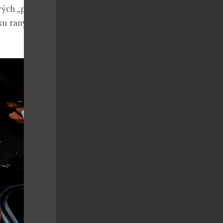
ých „pixelů“ –
ku raných