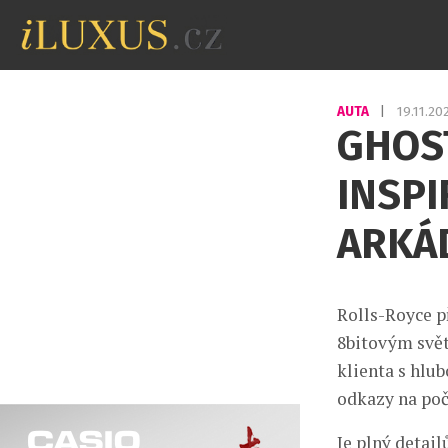
AUTA
|
19.11.20
GHOS
INSP
ARKÁ
Rolls-Royce p
8bitovým svět
klienta s hlu
odkazy na poč
Je plný detai