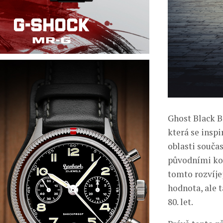
Ghost Black B
která se insp
oblasti souča
původními kon
tomto rozvíje
hodnota, ale t
80. let.