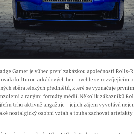
adge Gamer je vůbec první zakázkou společnosti Rolls-R
irovala kulturou arkádových her – rychle se rozvíjejícím 
sných sběratelských předmětů, které se vyznačuje prvním
zolemi a ranými formáty médií. Několik zákazníků Rol
jícím trhu aktivně angažuje – jejich zájem vyvolává nejen
aké nostalgický osobní vztah a touha zachovat artefakty 