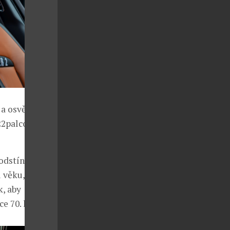
 a osvětlenou
22palcová
 odstínu
 věku,
k, aby
 70. let.