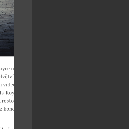
oyce na míru,
odvětvím v
i videohrami,
ls-Royce se na
 rostoucí
z konce 70. a