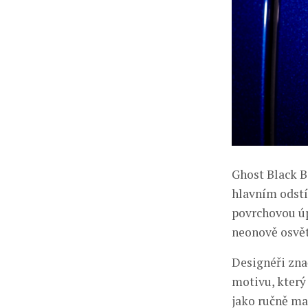
Ghost Black 
hlavním odstí
povrchovou úp
neonově osvět
Designéři zna
motivu, který
jako ručně ma