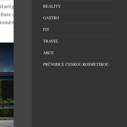
Starlight v
REALITY
 Base a
GASTRO
promění
FIT
TRAVEL
AKCE
PRŮVODCE ČESKOU KOSMETIKOU