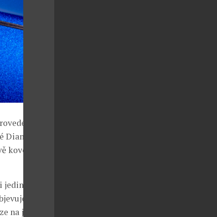
ovedení, s
né Diamond s
vě kovová a
i jedinečného
bjevuje se
ze na jedné