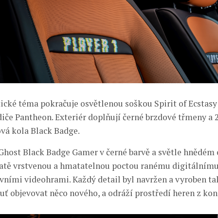
tické téma pokračuje osvětlenou soškou Spirit of Ecstasy
iče Pantheon. Exteriér doplňují černé brzdové třmeny a 
vá kola Black Badge.
 Ghost Black Badge Gamer v černé barvě a světle hnědém
atě vrstvenou a hmatatelnou poctou ranému digitálnímu
vními videohrami. Každý detail byl navržen a vyroben ta
ť objevovat něco nového, a odráží prostředí heren z konce