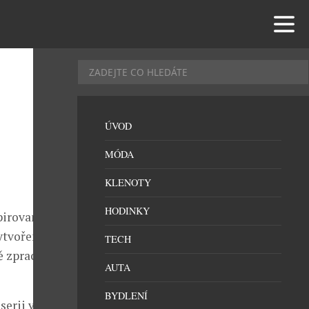
ÚVOD
MÓDA
KLENOTY
HODINKY
pirovaný
ytvořený pro
TECH
tě zpracované
AUTA
BYDLENÍ
serii v rámci