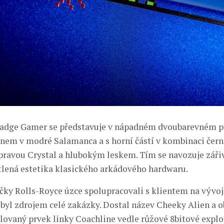
Badge Gamer se představuje v nápadném dvoubarevném pr
nem v modré Salamanca a s horní částí v kombinaci čer
ravou Crystal a hlubokým leskem. Tím se navozuje záři
lená estetika klasického arkádového hardwaru.
čky Rolls-Royce úzce spolupracovali s klientem na vývoj
 byl zdrojem celé zakázky. Dostal název Cheeky Alien a o
lovaný prvek linky Coachline vedle růžové 8bitové explo