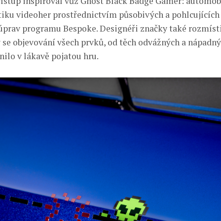
řístup inspiroval vůz Ghost Black Badge Gamer: automobi
tiku videoher prostřednictvím působivých a pohlcujících
prav programu Bespoke. Designéři značky také rozmísti
by se objevování všech prvků, od těch odvážných a nápadný
nilo v lákavě pojatou hru.