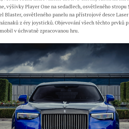
ne, výšivky Player One na sedadlech, osvětleného stropu 
l Blaster, osvětleného panelu na přístrojové desce Laser
áznaků z éry joysticků. Objevování všech těchto prvků 
mobil v úchvatně zpracovanou hru.