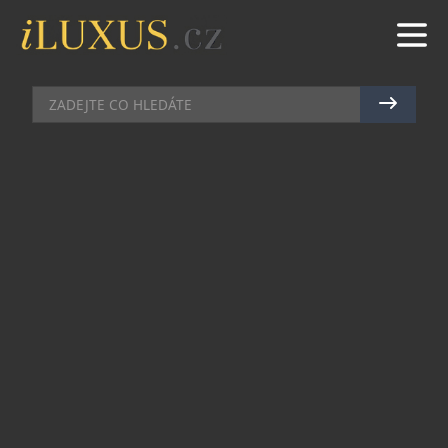
DOMÁCÍ BAR
|
25.11.2025
|
MAREK ZELENÝ
MANUEL CAFFÉ: RODINNÁ
TRADICE ŘÍZENÁ LÁSKOU KE
KÁVĚ
Manuel Caffé, srdce italské kávy, přináší do vašich
domovů jedinečný zážitek z pravé italské rodinné
tradice. Značka, která začala jako malá pražírna v
severoitalském Coneglianu, se za více než
padesát let vyvinula v globální fenomén. Její
příběh je o důsledném lpění na kvalitě,
preciznosti a vášni, která se prolíná každým
zrnkem této výjimečné kávy.