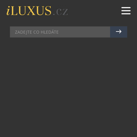
RESTAURACE
|
25.11.2025
|
JAN PEŠEK
VÁNOCE A SILVESTR V TANČÍCÍM
DOMĚ – ZÁŽITKY S VÝHLEDEM
NA PRAHU, KTERÉ MAJÍ PŘÍBĚH
Kouzelná Praha o Vánocích má své
neopakovatelné kouzlo – a jen málo míst ji
dokáže vystihnout tak dokonale jako Tančící
dům. Ikonická stavba Franka Gehryho a Vlada
Miluniće, která příští rok oslaví 30 let, se
proměnila v živé centrum gastronomie, umění a
stylu.