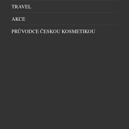
kuchyní a hostem vznikla restaurace, […]
TRAVEL
AKCE
PRŮVODCE ČESKOU KOSMETIKOU
KAMPA PARK LÁKÁ NA SVĚŽÍ KOKTEJLY
RESTAURACE
|
10.7.2026
Léto je synonymem prázdnin, dovolených, pohody u
vody, opalování a osvěžujících drinků. Jak si ho užít
ve městě, když chodíte do práce? Naštěstí Prahou
protéká Vltava. Řeka příjemně ochladí rozpálené
centrum, uklidňuje a láká k vyjížďce. Vlnky houpají,
větřík vám čechrá vlasy a město při pohledu z vody