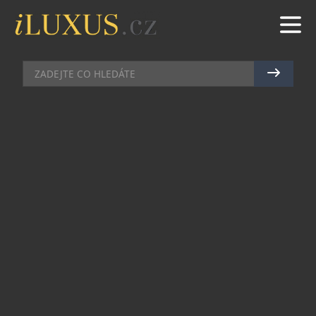
PÁNSKÉ HODINKY
|
28.5.2026
|
MAREK ZELENÝ
NORQAIN PŘINÁŠÍ EMOCE
FOTBALOVÉHO STADIONU NA
ZÁPĚSTÍ
Švýcarský Norqain představil limitovanou edici
Adventure Chrono Swiss Football National Team
— sportovní chronograf vytvořený ve spolupráci
se švýcarskou fotbalovou reprezentací. A už na
první pohled je jasné, že nejde o běžné
fanouškovské hodinky.