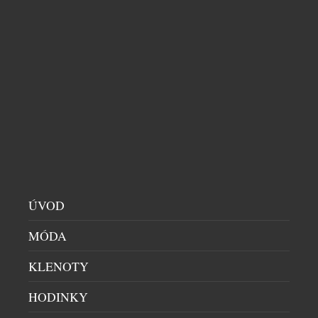
současné Itálie.
SOUVISEJÍCÍ ČLÁNKY
ÚVOD
MÓDA
KLENOTY
WINEFRIENDS A CAFÉ BUDDHA GROUP
HODINKY
PROPOJUJÍ MODERNÍ GASTRONOMII S