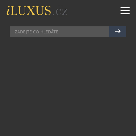
GASTRO
|
16.6.2026
|
JAN PEŠEK
APULIE: VINAŘSKÝ REGION,
KTERÝ PROMĚNIL SVOU TVÁŘ A
DNES PATŘÍ K NEJZAJÍMAVĚJŠÍM
OBLASTEM ITÁLIE
Apulie (Puglia), rozprostírající se na jihovýchodě
Itálie mezi Jaderským a Jónským mořem, prochází
v posledních desetiletích mimořádnou proměnou.
Region, který byl dlouhá léta spojován především
s produkcí velkých objemů vína, se dnes řadí mezi
nejdynamičtější vinařské oblasti země a stále
výrazněji se prosazuje na mezinárodních trzích