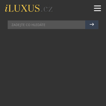
ČESKÁ REPUBLIKA SOUČÁSTÍ VEUVE
CLICQUOT SEZÓNY ANEB MEZINÁRODNÍ
TURNAJ BMW CZECH POLO OPEN 2012