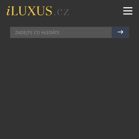
AUTA
|
4.11.2010
|
PETR CASANOVA
ÚŽASNÉ! ZLATÝ MERCEDES V
MALL OF THE EMIRATES
Naše zpravodajka v Dubaji si nestačila protírat
oči. Parkoviště známého nákupního centra Mall
of the Emirates se rozzářilo zlatem. Parkoval tu
totiž dozlatova propečený Mercedes-Benz C63
AMG. Užijte si pohled na 24karátové žluté zlato!
Jméno majitele, arabského šejka, zjišťujeme.