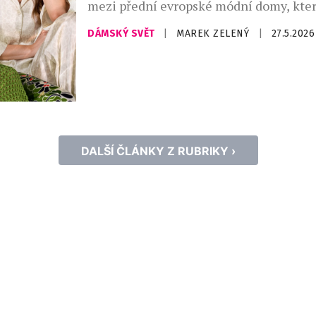
mezi přední evropské módní domy, kter
současnou podobu ženské elegance. Ko
DÁMSKÝ SVĚT
|
MAREK ZELENÝ
|
27.5.2026
precizního zpracování, inovativních ma
smyslu pro detail, vytváří kolekce, kter
sebevědomé ženy po celém světě. Spoje
kvality a moderní ženskosti, Marc Cain
zapadá do konceptu prémiového multib
Sport, který značku nyní […]
DALŠÍ ČLÁNKY Z RUBRIKY ›