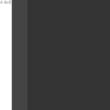
é definují
mbinací
teriálů a
é oslovují
ním luxusu,
 skvěle
randu David