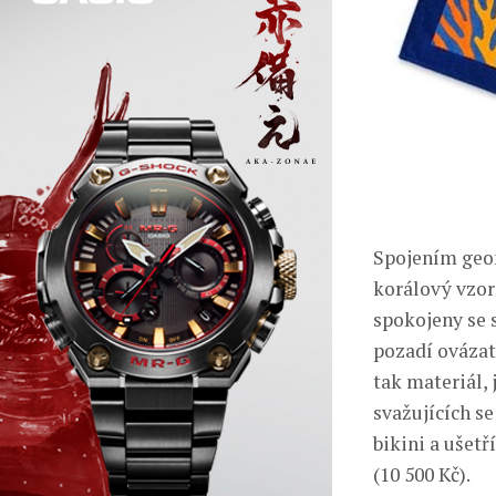
Spojením geom
korálový vzor
spokojeny se s
pozadí ovázat
tak materiál, 
svažujících se
bikini a ušetř
(10 500 Kč).