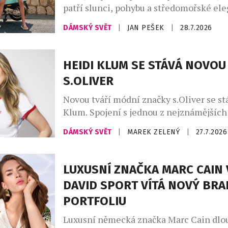
patří slunci, pohybu a středomořské ele
Kolekce Club Capri vás přenese na legen
DÁMSKÝ SVĚT
|
JAN PEŠEK
|
28.7.2026
ostrov, s jeho uvolněnou atmosférou a
luxusem, který Capri už po desetiletí s
kolekci najdete stylové modely na tenis,
HEIDI KLUM SE STÁVÁ NOVOU
pilates, fitness, stejně jako luxusní plav
S.OLIVER
resortwear – […]
Novou tváří módní značky s.Oliver se st
Klum. Spojení s jednou z nejznámějších
módního průmyslu upevňuje pozici znač
DÁMSKÝ SVĚT
|
MAREK ZELENÝ
|
27.7.2026
dostupné ležérní módy a přináší svěží en
český trh. V osobě supermodelky, podni
ikony Heidi Klum získává s.Oliver jednu
LUXUSNÍ ZNAČKA MARC CAIN 
nejznámějších osobností světové módy. 
DAVID SPORT VÍTÁ NOVÝ BRA
snoubí globální charisma […]
PORTFOLIU
Luxusní německá značka Marc Cain dlo