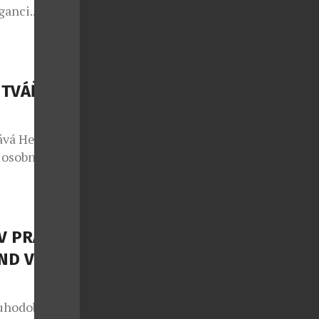
ganci.
dární italský
 nenuceným
ymbolizuje. V
 padel, golf,
 TVÁŘÍ
ky a
ává Heidi
 osobností
ky v oblasti
ergii i na
katelky a
 z
V PRAZE –
Heidi v sobě
ND V
uhodobě patří