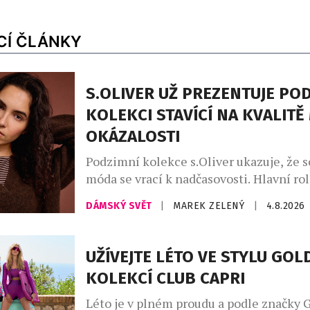
CÍ ČLÁNKY
S.OLIVER UŽ PREZENTUJE PO
KOLEKCI STAVÍCÍ NA KVALITĚ
OKÁZALOSTI
Podzimní kolekce s.Oliver ukazuje, že 
móda se vrací k nadčasovosti. Hlavní rol
promyšlený kapsulový šatník, v němž d
DÁMSKÝ SVĚT
|
MAREK ZELENÝ
|
4.8.2026
hřejivé odstíny kávy – od mocha mouss
až po espresso a smetanovou. Celek do
indigo denim, jenž propojuje přírodní m
UŽÍVEJTE LÉTO VE STYLU GO
městskou elegancí. Charakter kolekce v
KOLEKCÍ CLUB CAPRI
uvolněné siluety, široké kalhoty, lehce 
Léto je v plném proudu a podle značky 