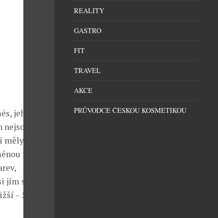
REALITY
GASTRO
FIT
TRAVEL
AKCE
PRŮVODCE ČESKOU KOSMETIKOU
és, jehož
h nejsou plně
si měly své
énou není ani
arev,
si jím své
nižší – 530 USD