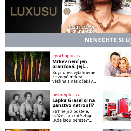
NENECHTE SI U
epochaplus.cz
Mrkev není jen
oranžová. Její
neuvěřitelný
Když dnes vytáhneme
příběh začíná
ze země mrkev,
fialovou barvou
většina z nás očekává
sytě oranžový kořen.
Jenže po většinu své
historie je mrkev
historyplus.cz
všechno možné, jen
Lapka Grasel si na
ne oranžová. Je
panstvo netroufl?
fialová, žlutá, bílá,
Strhne ji z postele,
někdy dokonce téměř
sváže ji a krutě zbije.
černá. Až díky stovkám
„Kde jsou peníze?“
let pečlivého šlechtění
naléhá Grasel na
se z ní stává zelenina,
starou švadlenku.
bez které si českou