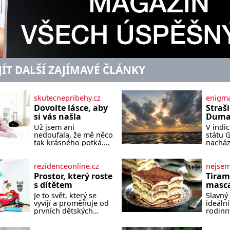
JÍT DALŠÍ ZAJÍMAVÉ ČLÁNKY
skutecnepribehy.cz
enigma
Dovolte lásce, aby
Straš
si vás našla
Dumas
písek
Už jsem ani
V indi
ze kt
nedoufala, že mě něco
státu 
zlo?
tak krásného potká.
nacház
Až v pětapadesáti jsem
které 
zažila lásku na první
temnou
pohled. Poprvé jsem
tomu p
rezidenceonline.cz
nejse
se vdávala, když mi
písek t
Prostor, který roste
Tiram
bylo dvacet. Oba jsme
má plá
s dítětem
masca
byli mladí a byl to tak
netypi
kávo
Je to svět, který se
Slavný 
říkajíc sňatek z
Nakoli
vyvíjí a proměňuje od
ideální
rozumu. Rodiče nás
prvních dětských
rodinn
dali dohromady, Toník
krůčků až po
slavnos
byl dobře zaopatřený
dospívání. Správně
jeho př
mladý muž. Manželství