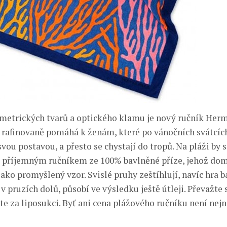
etrických tvarů a optického klamu je nový ručník Herm
 rafinovaně pomáhá k ženám, které po vánočních svátcíc
vou postavou, a přesto se chystají do tropů. Na pláži by 
 příjemným ručníkem ze 100% bavlněné příze, jehož dom
jako promyšlený vzor. Svislé pruhy zeštíhlují, navíc hra b
 v pruzích dolů, působí ve výsledku ještě útleji. Převažte 
íte za liposukci. Byť ani cena plážového ručníku není nej