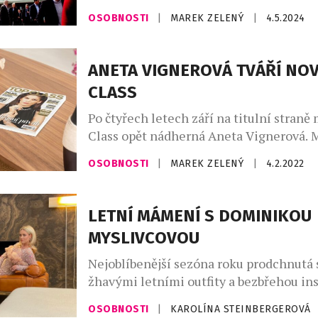
dokonalým příkladem. Po osmnáctiměsí
OSOBNOSTI
|
MAREK ZELENÝ
|
4.5.2024
plánování vyhrál spor se sousedem ohle
tenisového kurtu. Tento 71letý magnát, 
za společností Ineos a má majetek v ho
ANETA VIGNEROVÁ TVÁŘÍ NO
miliardy dolarů, byl obviněn z přeměny
CLASS
sedmiakrového pozemku v Hampshire’s 
Po čtyřech letech září na titulní stran
Class opět nádherná Aneta Vignerová. 
republiky z roku 2009 se tentokrát v pr
OSOBNOSTI
|
MAREK ZELENÝ
|
4.2.2022
letošního ročníku prezentuje ve stylo
overalu Philipp Plein, který elegantně 
briliantovým náhrdelníkem české znač
LETNÍ MÁMENÍ S DOMINIKOU
diamonds v hodnotě převyšující milion 
MYSLIVCOVOU
rámci celé fotostory ji sety této […]
Nejoblíbenější sezóna roku prodchnutá
žhavými letními outfity a bezbřehou insp
společně s ní i nová fotostory magazínu
OSOBNOSTI
|
KAROLÍNA STEINBERGEROVÁ
která boří hranice nemožného a otevír