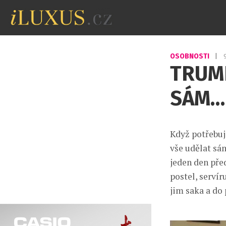
OSOBNOSTI
|
TRUMP
SÁM…
Když potřebuj
vše udělat sá
jeden den před
postel, servír
jim saka a do 