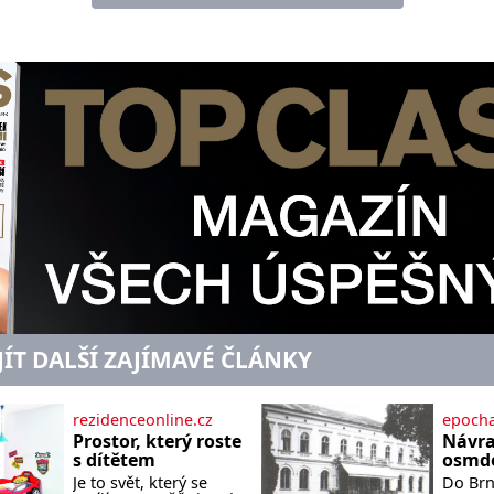
JÍT DALŠÍ ZAJÍMAVÉ ČLÁNKY
rezidenceonline.cz
epocha
Prostor, který roste
Návra
s dítětem
osmde
Je to svět, který se
Do Brna