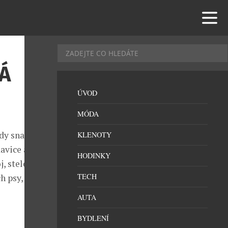
Á
ÚVOD
MÓDA
y snazší si
KLENOTY
avice a na
HODINKY
, stele
TECH
h psy, nosil
AUTA
BYDLENÍ