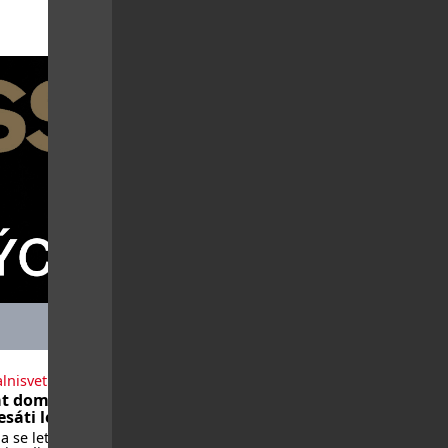
lnisvet.cz
t domů po
sáti letech
 se letos vrátí