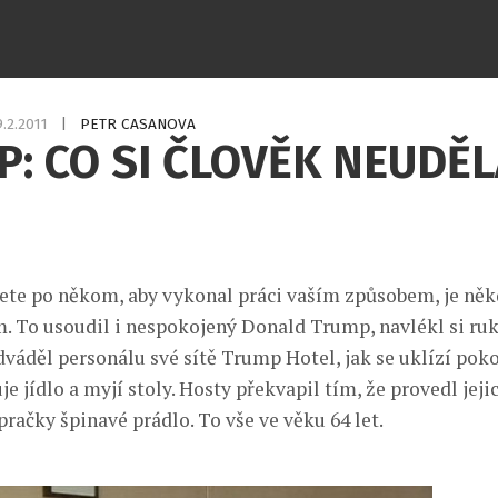
9.2.2011
|
PETR CASANOVA
: CO SI ČLOVĚK NEUDĚL
ete po někom, aby vykonal práci vaším způsobem, je někd
m. To usoudil i nespokojený Donald Trump, navlékl si ruk
váděl personálu své sítě Trump Hotel, jak se uklízí pokoj
uje jídlo a myjí stoly. Hosty překvapil tím, že provedl jejic
pračky špinavé prádlo. To vše ve věku 64 let.