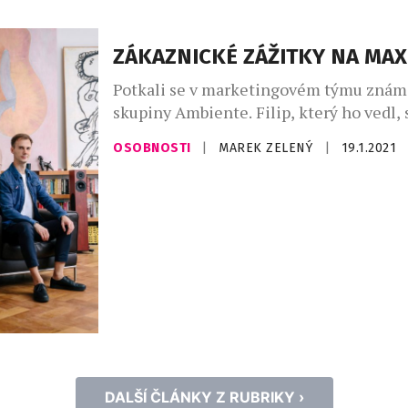
zážitkům. Novou tváří připravovaného čí
známá blogerka, youtuberka a modelka
ZÁKAZNICKÉ ZÁŽITKY NA MA
Myslivcová, která se před objektivem f
proměnila v nádhernou a okouzlující […
Potkali se v marketingovém týmu znám
skupiny Ambiente. Filip, který ho vedl,
vybral jako brand manažerku a tajně pom
OSOBNOSTI
|
MAREK ZELENÝ
|
19.1.2021
že ho jednou v této roli nahradí. Nakone
odvíjel jinak; ověřili si, že se odborně s
a že je společná práce baví. Láska ke zn
které […]
DALŠÍ ČLÁNKY Z RUBRIKY ›