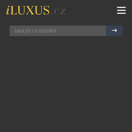
DOMÁCÍ BAR
|
21.7.2011
|
HANA ZEJDOVÁ
RÁJ DOUTNÍKŮ
Exkluzivní nabídku doutníků a potřebných
propriet doplněnou výběrem z prémiových vín
a destilátů prezentuje nový obchod
Cigars &
Wines by Mostex Praha v unikátní Pánské pasáži
v centru Prahy. Cigars & Wines v první obchodní
pasáži soustřeďující na jednom místě výlučně
pánské luxusní obchody a služby otevírá
společnost Mostex Praha. Zkušení i „sváteční“
kuřáci doutníků v příjemném prostředí najdou vše
potřebné – doutníky dovážené z Kuby,
Dominikánské republiky, Hondurasu, Nicaragui,