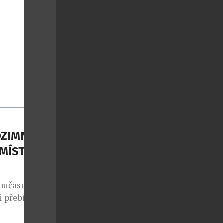
DZIMNÍ
 MÍSTO
současná
i přebírá
ominují
e přes taupe