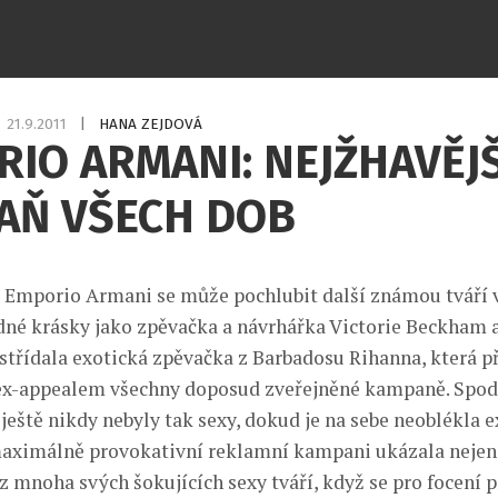
21.9.2011
|
HANA ZEJDOVÁ
IO ARMANI: NEJŽHAVĚJŠ
AŇ VŠECH DOB
Emporio Armani se může pochlubit další známou tváří 
né krásky jako zpěvačka a návrhářka Victorie Beckham 
třídala exotická zpěvačka z Barbadosu Rihanna, která p
ex-appealem všechny doposud zveřejněné kampaně. Spodn
ještě nikdy nebyly tak sexy, dokud je na sebe neoblékla e
maximálně provokativní reklamní kampani ukázala nejen 
 z mnoha svých šokujících sexy tváří, když se pro focení