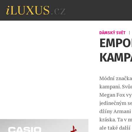
DÁMSKÝ SVĚT
|
EMPOR
KAMP
Módní značka 
kampani. Svůd
Megan Fox vys
jedinečným s
džíny Armani 
kráska. Ta v 
ale také další