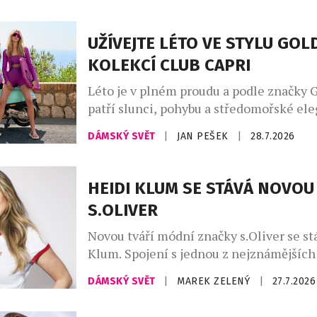
až po espresso a smetanovou. Celek do
indigo denim, jenž propojuje přírodní m
UŽÍVEJTE LÉTO VE STYLU GO
městskou elegancí. Charakter kolekce v
KOLEKCÍ CLUB CAPRI
uvolněné siluety, široké kalhoty, lehce 
Léto je v plném proudu a podle značky 
patří slunci, pohybu a středomořské ele
Kolekce Club Capri vás přenese na legen
DÁMSKÝ SVĚT
|
JAN PEŠEK
|
28.7.2026
ostrov, s jeho uvolněnou atmosférou a
luxusem, který Capri už po desetiletí s
kolekci najdete stylové modely na tenis,
HEIDI KLUM SE STÁVÁ NOVOU
pilates, fitness, stejně jako luxusní plav
S.OLIVER
resortwear – […]
Novou tváří módní značky s.Oliver se st
Klum. Spojení s jednou z nejznámějších
módního průmyslu upevňuje pozici znač
DÁMSKÝ SVĚT
|
MAREK ZELENÝ
|
27.7.2026
dostupné ležérní módy a přináší svěží en
český trh. V osobě supermodelky, podni