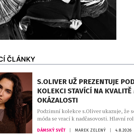
CÍ ČLÁNKY
S.OLIVER UŽ PREZENTUJE PO
KOLEKCI STAVÍCÍ NA KVALITĚ
OKÁZALOSTI
Podzimní kolekce s.Oliver ukazuje, že 
móda se vrací k nadčasovosti. Hlavní rol
promyšlený kapsulový šatník, v němž d
DÁMSKÝ SVĚT
|
MAREK ZELENÝ
|
4.8.2026
hřejivé odstíny kávy – od mocha mouss