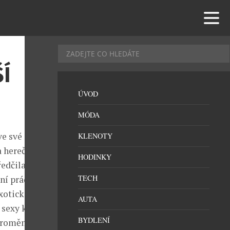
Í
ÚVOD
MÓDA
ve své
KLENOTY
a herečka
HODINKY
ředčila
TECH
í prádlo a
xotická
AUTA
sexy křivky,
BYDLENÍ
 proměnila