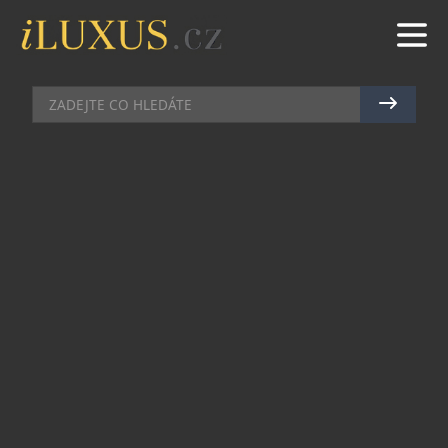
AUTA
|
31.10.2011
|
JAN PEŠEK
VOLVO OCEAN RACE MÁ I
LIMITOVANOU EDICI
AUTOMOBILŮ
Slavný závod Volvo Ocean Race inspiroval
nejenom švýcarskou manufakturu
IWC
k výrobě
jedinečného chronografu, ale také švédské Volvo
k navržení limitované edici 7 500 vozů. Vybírat
lze mezi kombíky V60 a V70 a terénními vozy
XC60 a XC70. Ať zvolíte kterýkoliv z nich, pokaždé
vám bude připomínat mořské dálky. Ostatně, stačí
již první pohled na karoserii, která je vyvedena v