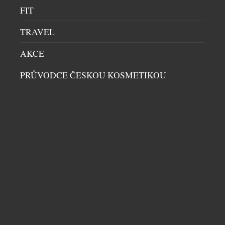
FIT
TRAVEL
AKCE
MERCEDES-BENZ PŘEDSTAVUJE NA WTA
PRŮVODCE ČESKOU KOSMETIKOU
LIVESPORT PRAGUE OPEN 2026
AUTA
|
20.7.2026
Mercedes-Benz je od letošního roku globálním
partnerem ženského tenisu (WTA, Women’s Tennis
Association) a aktivně se zapojuje do turnajů
kategorie WTA 1000, 500 a 250. Nejrozsáhlejší
program uvedení zcela nových modelů v historii
značky Mercedes-Benz pokračuje také v České
republice. Tenisový turnaj WTA Livesport Prague
Open 2026 je místem pro národní premiéru
Mercedes-Benz VLE. Mercedes-Benz […]