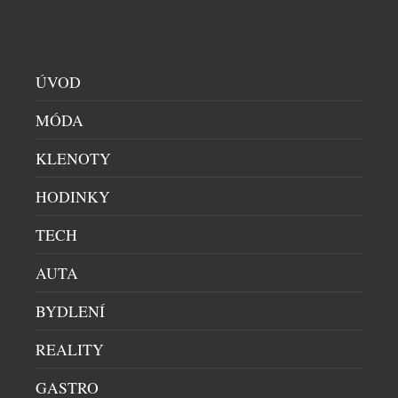
ÚVOD
MÓDA
KLENOTY
HODINKY
TECH
PODZIMNÍ EDICE BLUE BOOK, TIFFANY
AUTA
CÉLESTE, JE NA SVĚTĚ
DIAMANTY
|
25.9.2024
BYDLENÍ
Společnost Tiffany & Co. oznamuje třetí a
závěrečnou fázi vydání kolekce Blue Book 2024:
REALITY
Tiffany Céleste, která přináší nové mistrovské
GASTRO
kousky vysokého šperkařství. Blue Book 2024: