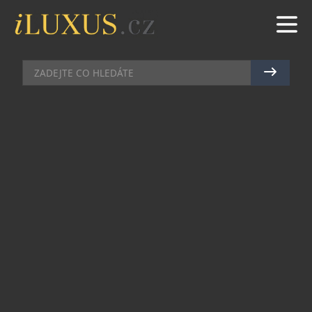
DIAMANTY
|
16.4.2012
|
MAREK ZELENÝ
VISCONTI DIAMOND JUBILÉE
MYSLÍ NA KRÁLOVNU
Italská značka psacích potřeb Visconti se stala
exkluzivním partnerem dvojitého výročí: 60 let
Její Výsosti královny Alžběty II. na trůně
(Diamond Jubilee) a 175. výročí Army and Navy
Club.