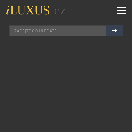
BUTIKY
|
18.4.2012
|
JAN PEŠEK
PORSCHE DESIGN NA
PRAŽSKÉM LETIŠTI! UŽ BRZY…
Německá ikona sportovně puristického designu
sklízí v Čechách pozoruhodný úspěch. Díky butiku
v pražské Kotvě se koneckonců několikanásobně
zvedla úroveň celého obchodního domu, který se
snaží konkurovat protilehlému Palladiu, a
pomohla tak zcela jistě i dalším přilehlým
obchodům se šperky a hodinkami. Značka
Porsche Design je však dobrosrdečná a úspěch
přeje všem, její klientela je přeci zcela jedinečná.