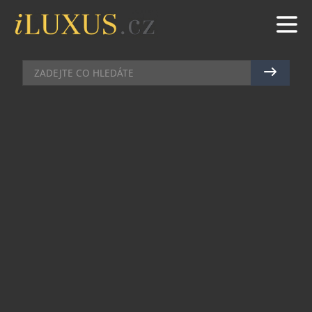
DÁMSKÝ SVĚT
|
3.2.2014
|
ZUZANA POKORNÁ
LETNÍ KABELKY MINI
MARYLEBONE
Představujeme módní kabelky pro jaro/léto 2014
z nové kolekce Mini Marylebone. Kabelky
vynikají precizním zpracováním a patří mezi
nejmenší z nové kolekce.
Kabelky Mini Marylebone
se mohou se
pochlubit strukturovaným designem a lehkou