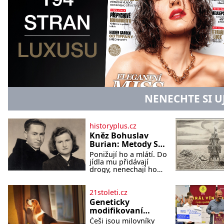
NENECHTE SI U
historyplus.cz
Kněz Bohuslav
Burian: Metody StB
byly horší než
Ponižují ho a mlátí. Do
gestapácké
jídla mu přidávají
trýznění
drogy, nenechají ho
pořádně vyspat a
smrtí vyhrožují i jeho
nejbližším. Burian
21stoleti.cz
kruté týrání nevydrží a
Geneticky
estébákům podepíše
modifikovaní
všechno, co po něm
bíglové mohou být
Češi jsou milovníky
chtějí. Svým podpisem