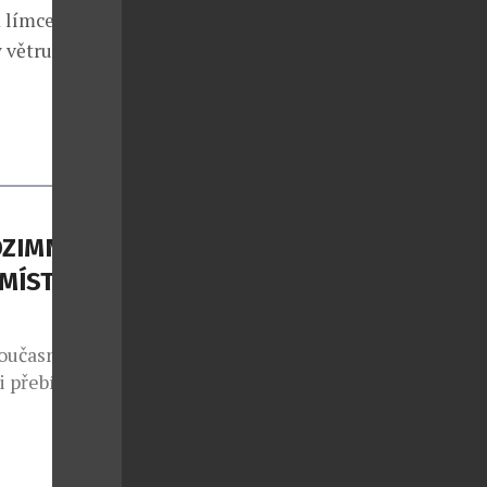
m límcem a
 větru a vodě
DZIMNÍ
 MÍSTO
současná
i přebírá
ominují
e přes taupe
plňuje tmavý