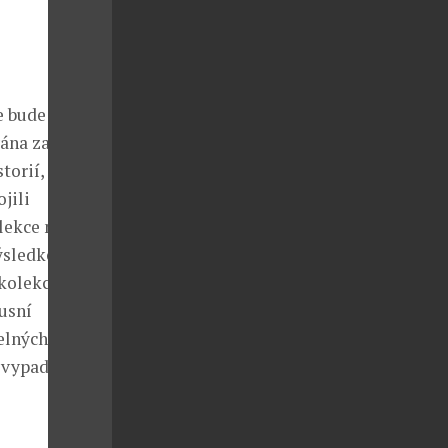
e bude mít i
ána za vrchol
torií, která
jili
lekce nechybí
ýsledkem je
 kolekce
usní
elných
 vypadat