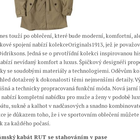
nes touží po oblečení, které bude moderní, komfortní, al
akové spojení nabízí kolekceOriginals1913, jež je považov
idriksons. Jedná se o prvotřídní kolekci inspirovanou his
bízí nevídaný komfort a luxus. Špičkový designéři propo
ky se soudobými materiály a technologiemi. Oděvům ko
hled dotažený k dokonalosti těmi nejmenšími detaily. V
išná a technicky propracovaná funkční móda. Nová jarní
 nabízí kompletní nabídku pro muže a ženy v podobě lux
bátu, sukně a kalhot v nadčasových a snadno kombinovat
kce je důkazem toho, že i ve sportovním oblečení můžete
ik za každého počasí.
ámský kabát RUT se stahováním v pase