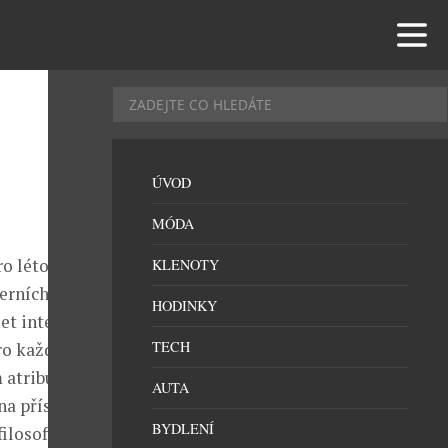
ÚVOD
MÓDA
o léto 2015
KLENOTY
erních střihů
HODINKY
let intenzivně
TECH
ro každodenní
 atributy
AUTA
na přísné
BYDLENÍ
ilosofií se