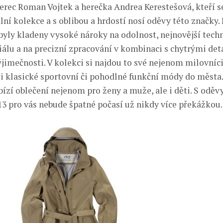
herec Roman Vojtek a herečka Andrea Kerestešová, kteří se
ní kolekce a s oblibou a hrdostí nosí oděvy této značky. 
byly kladeny vysoké nároky na odolnost, nejnovější tech
álu a na precizní zpracování v kombinaci s chytrými detai
jimečnosti. V kolekci si najdou to své nejenom milovníci
i klasické sportovní či pohodlné funkční módy do města.
bízí oblečení nejenom pro ženy a muže, ale i děti. S oděv
3 pro vás nebude špatné počasí už nikdy více překážkou.