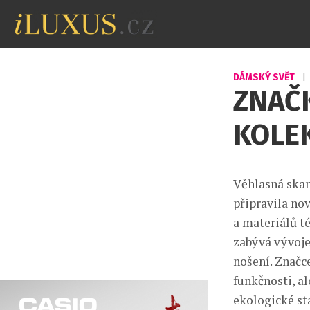
DÁMSKÝ SVĚT
|
ZNAČK
KOLEK
Věhlasná skan
připravila no
a materiálů té
zabývá vývoj
nošení. Značc
funkčnosti, a
ekologické sta