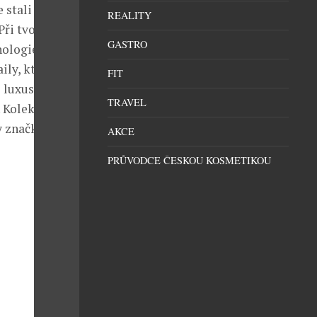
 stali
REALITY
Při tvorbě
GASTRO
nologie,
ly, které jí
FIT
 luxusu, ale
TRAVEL
 Kolekce jaro
y značky
AKCE
PRŮVODCE ČESKOU KOSMETIKOU