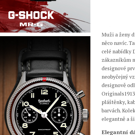
Muži a ženy d
něco navíc. T
celé nabídky D
zákazníkům na
designové prv
neobyčejný vz
designově odl
Originals1913
pláštěnky, ka
barvách. Kole
elegantně a š
Elegantní d