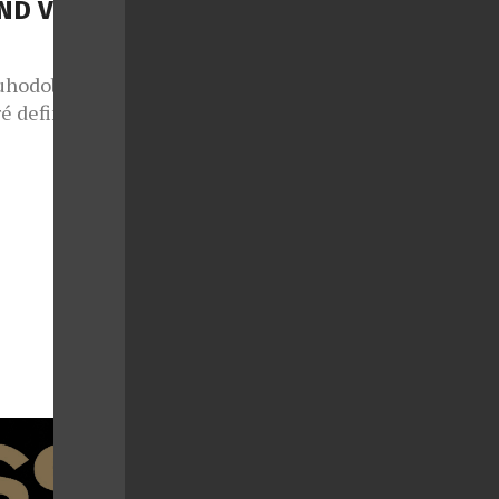
ND V
uhodobě patří
é definují
mbinací
teriálů a
é oslovují
ním luxusu,
 skvěle
randu David