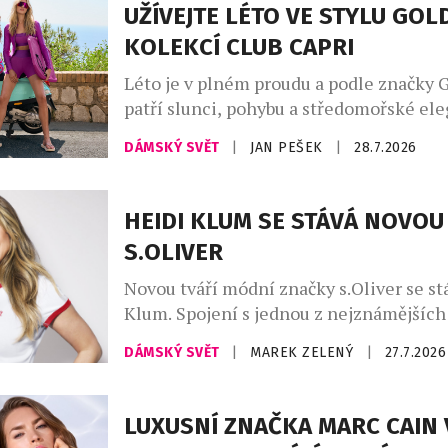
indigo denim, jenž propojuje přírodní m
UŽÍVEJTE LÉTO VE STYLU GO
městskou elegancí. Charakter kolekce v
KOLEKCÍ CLUB CAPRI
uvolněné siluety, široké kalhoty, lehce 
Léto je v plném proudu a podle značky 
patří slunci, pohybu a středomořské ele
Kolekce Club Capri vás přenese na legen
DÁMSKÝ SVĚT
|
JAN PEŠEK
|
28.7.2026
ostrov, s jeho uvolněnou atmosférou a
luxusem, který Capri už po desetiletí s
kolekci najdete stylové modely na tenis,
HEIDI KLUM SE STÁVÁ NOVOU
pilates, fitness, stejně jako luxusní plav
S.OLIVER
resortwear – […]
Novou tváří módní značky s.Oliver se st
Klum. Spojení s jednou z nejznámějších
módního průmyslu upevňuje pozici znač
DÁMSKÝ SVĚT
|
MAREK ZELENÝ
|
27.7.2026
dostupné ležérní módy a přináší svěží en
český trh. V osobě supermodelky, podni
ikony Heidi Klum získává s.Oliver jednu
LUXUSNÍ ZNAČKA MARC CAIN 
nejznámějších osobností světové módy. 