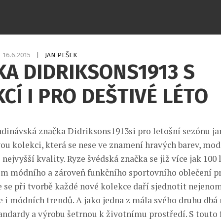
16.6.2015
|
JAN PEŠEK
A DIDRIKSONS1913 S
CÍ I PRO DEŠTIVÉ LÉTO
dinávská značka Didriksons1913si pro letošní sezónu jar
vou kolekci, která se nese ve znamení hravých barev, mod
 nejvyšší kvality. Ryze švédská značka se již více jak 100 
em módního a zároveň funkčního sportovního oblečení p
e se při tvorbě každé nové kolekce daří sjednotit nejenom
le i módních trendů. A jako jedna z mála svého druhu dbá 
ndardy a výrobu šetrnou k životnímu prostředí. S touto f