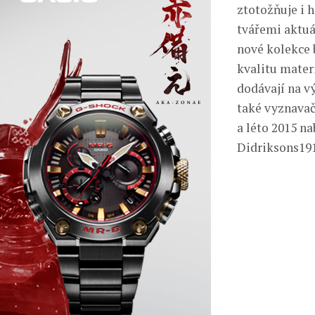
ztotožňuje i 
tvářemi aktuál
nové kolekce 
kvalitu materi
dodávají na vý
také vyznavač
a léto 2015 na
Didriksons191