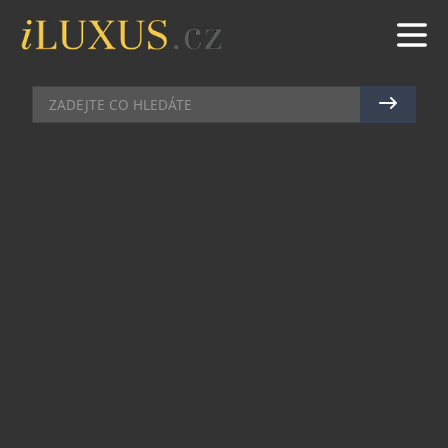
BARY
|
26.11.2015
|
JAN PEŠEK
GRAND CRU SE STAL NEJLEPŠÍM
VINNÝM BAREM V ČESKU
Pražský vinný bar Grand Cru se v prestižní soutěži
Czech Bar Awards umístil na prvním místě. Svou
výhrou tak předstihl bary jako Velký Vinograf, Red
Pif, Veltlín či Na břehu Rhôny, které se taktéž
dostaly do nejužší nominace. „
Je to pro nás velká
čest a satisfakce za každodenní tvrdou práci. Ceny si
velmi vážíme a budeme se snažit naše klienty dále
nezklamat. Už nyní mohu ovšem prozradit, že
začátkem příštího roku chystáme několik barových