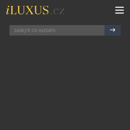
AUTA
|
2.3.2016
|
JAN PEŠEK
FORD VIGNALE SE ROZŠIŘUJE O
NOVÉ MODELY A EXKLUZIVNÍ
SLUŽBY
Ford dnes na autosalonu v Ženevě představuje
nové modely Ford Vignale a také nové služby
určené zákazníkům tohoto speciálního programu
zaměřeného vedle samotných automobilů na
celkovou zákaznickou zkušenost. Ford odhalil
nový Ford Edge Vignale a nový Ford S-MAX
Vignale. Ceny modelu Edge Vignale zveřejní
společnost v průběhu letošního roku, Ford S-MAX