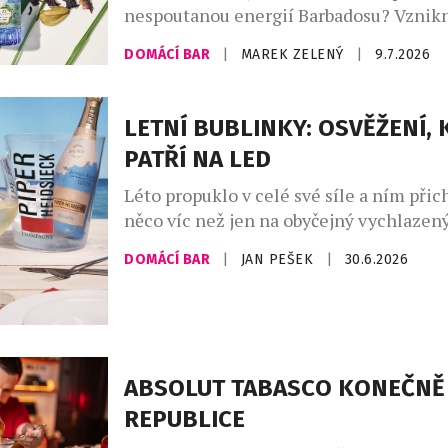
nespoutanou energií Barbadosu? Vznikn
Bajan – limitovaná edice ginu, která dok
DOMÁCÍ BAR
|
MAREK ZELENÝ
|
9.7.2026
francouzská elegance si umí zout boty a 
písku. Spojuje v sobě umění značky Citad
ostrova, kde se zrodil rum. Výsledkem j
LETNÍ BUBLINKY: OSVĚŽENÍ, 
nejzajímavějších novinek letošního roku
PATŘÍ NA LED
Léto propuklo v celé své síle a ním přic
něco víc než jen na obyčejný vychlazený
Champagne Riviera Demi Sec a Anna d
DOMÁCÍ BAR
|
JAN PEŠEK
|
30.6.2026
Ice Edition ukazují, že šumivá vína mo
úplně nový zážitek, pokud se servírují 
ledu. Právě tehdy se naplno rozvine jej
sladkost, jiskřivá svěžest i […]
ABSOLUT TABASCO KONEČNĚ 
REPUBLICE