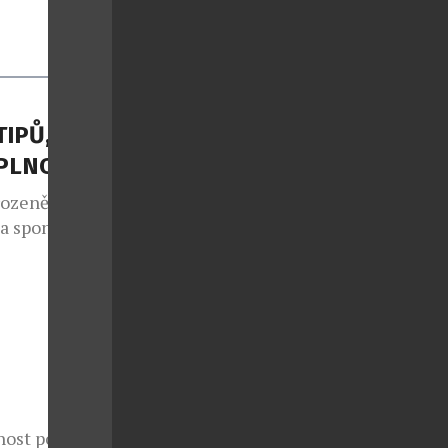
TIPŮ, JAK
APLNO
rozeně jako
 a spontánní
lo také v
e sedmým
 v případě
nce druhé
ý každoročně
nost potká s