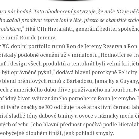
ro nás hodně. Toto ohodnocení potvrzuje, že naše XO je něč
o začali prodávat teprve loni v létě, přesto se okamžitě stal
roduktem
,“ říká Olli Hietalahti, generální ředitel společ
bce rumů Ron de Jeremy.
 XO doplní portfolio rumů Ron de Jeremy Reserva a Ron
 získaly podobné ocenění už v minulosti. „Hodnotící se tr
uť i design všech produktů a tentokrát byli velmi kritičtí
 být oprávněné pyšní,“ dodává hlavní porotkyně Felicity
 blend prémiových rumů z Barbadosu, Jamajky a Guyany, 
udech z amerického dubu dříve používaného na bourbon. N
ořádný život světoznámého pornoherce Rona Jeremyho.
ní tváře značky se XO odlišuje také atraktivní černou la
ísí sladké tóny dubové taniny a ovoce s náznaky medu č
ých ořechu. Jeho hlavní přednost spočívá podle Hietala
eobyčejně dlouhém finiši, jenž pohladí smysly.