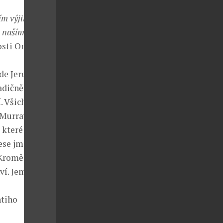
ím výjimečné.
o naším nejlépe
nosti One Eyed
 de Jeremy
adičně
. Všichni, kdo
 Murray.
které zrály
ese jméno a
 Kromě
hví. Jemná chuť
i
htiho