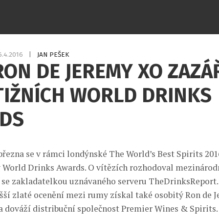
6.4.2016
|
JAN PEŠEK
ON DE JEREMY XO ZAZÁŘ
TIŽNÍCH WORLD DRINKS
DS
 března se v rámci londýnské The World’s Best Spirits 20
y World Drinks Awards. O vítězích rozhodoval mezinárod
e se zakladatelkou uznávaného serveru TheDrinksReport.
šší zlaté ocenění mezi rumy získal také osobitý Ron de 
a dováží distribuční společnost Premier Wines & Spirits.