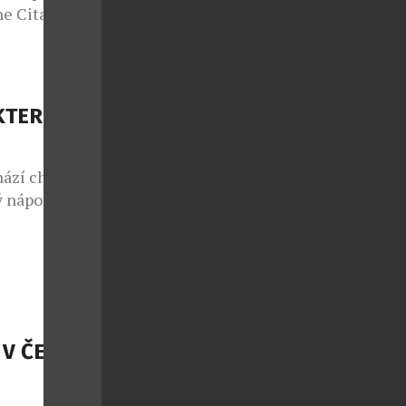
e Citadelle
azuje, že i
tančit bosá v
elle s duší
e jedna z
KTERÉ
. […]
hází chuť na
 nápoj.
e Codorníu
hou nabídnout
s kostkami
ich jemná
V ČESKÉ