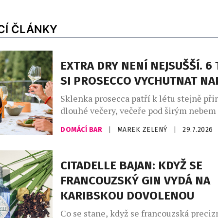
CÍ ČLÁNKY
EXTRA DRY NENÍ NEJSUŠŠÍ. 6 
SI PROSECCO VYCHUTNAT N
Sklenka prosecca patří k létu stejně při
dlouhé večery, večeře pod širým nebem
setkání s přáteli. Své pevné místo si naš
DOMÁCÍ BAR
|
MAREK ZELENÝ
|
29.7.2026
našich skleničkách. Česká republika j
největším dovozcem prosecca na světě a
jemně perlivého frizzante jí patří doko
CITADELLE BAJAN: KDYŽ SE
místo. Mezinárodní den prosecca, kter
FRANCOUZSKÝ GIN VYDÁ NA
připadá na […]
KARIBSKOU DOVOLENOU
Co se stane, když se francouzská preciz