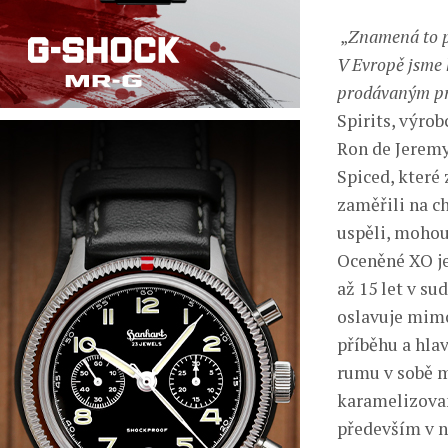
„
Znamená to p
V Evropě jsme h
prodávaným p
Spirits, výro
Ron de Jeremy
Spiced, které
zaměřili na ch
uspěli, mohou
Oceněné XO je
až 15 let v s
oslavuje mim
příběhu a hlav
rumu v sobě m
karamelizovan
především v n