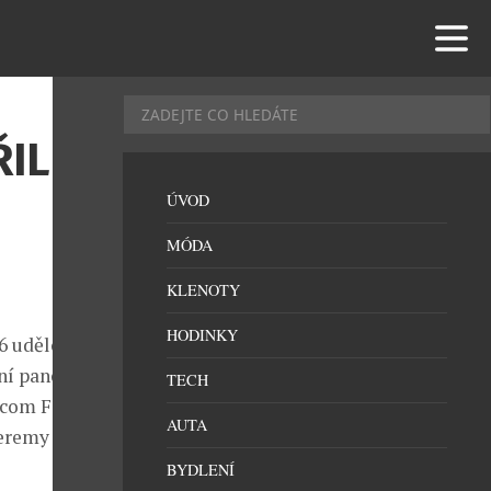
IL NA
ÚVOD
MÓDA
KLENOTY
HODINKY
16 udělovaly
ní panel
TECH
com Felicity
AUTA
Jeremy XO,
BYDLENÍ