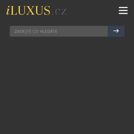
FIT
|
1.7.2016
|
JAN PEŠEK
KAROLINUM: NOVÉ EXKLUZIVNÍ
DENTÁLNÍ CENTRUM V SAMÉM
SRDCI PRAHY
V dentálním centru KAROLINUM, které své první
klienty přivítá v měsíci září, se ideálně snoubí
krása a zdraví s pocitem nádherného prostředí
nově zrekonstruovaných prostor Paláce Dlouhá.
Už je na čase přestat se se u zubaře bát a učinit i z
povinné návštěvy zážitek. Designově pojaté
prosklené prostory recepce v kombinaci s
duhovými odstíny barev, čerstvé květiny a přilehlá