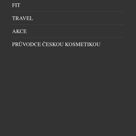
FIT
několika párů brýlí není vždy nejpraktičtější řešení.
Paradoxně si řada z nich ani neuvědomuje, že za […]
TRAVEL
AKCE
PRŮVODCE ČESKOU KOSMETIKOU
GOLF V HORKÉM SRDCI BENÁTSKA
GOLF
|
22.7.2026
Každý, kdo miluje Itálii, zná ten pocit: konečně za
sebou necháme Brennerský průsmyk, projedeme
Alpy, a hory najednou vystřídá naprostá rovina,
která sahá až k horizontu – a zde už začíná Benátsko