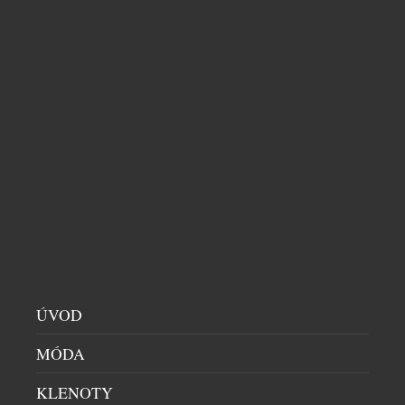
RESTAURACE
|
29.7.2026
Ve světě fine diningu často rozhoduje počet stolů,
velikost prostoru nebo okázalost interiéru.
Restaurace Benjamin14, která otevřela své dveře v
roce 2018 v pražských Vršovicích, se vydala přesně
opačnou cestou. Místo co největší kapacity vznikl
prostor pro pouhých deset hostů. Místo formálního
servisu přišel osobní dialog. A místo odstupu mezi
kuchyní a hostem vznikla restaurace, […]
ÚVOD
MÓDA
KLENOTY