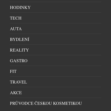
KAMPA PARK LÁKÁ NA SVĚŽÍ KOKTEJLY
HODINKY
RESTAURACE
|
10.7.2026
Léto je synonymem prázdnin, dovolených, pohody u
TECH
vody, opalování a osvěžujících drinků. Jak si ho užít
AUTA
ve městě, když chodíte do práce? Naštěstí Prahou
protéká Vltava. Řeka příjemně ochladí rozpálené
BYDLENÍ
centrum, uklidňuje a láká k vyjížďce. Vlnky houpají,
větřík vám čechrá vlasy a město při pohledu z vody
REALITY
vypadá úplně jinak. Úkoly a myšlenky mizí […]
GASTRO
FIT
TRAVEL
AKCE
PRŮVODCE ČESKOU KOSMETIKOU