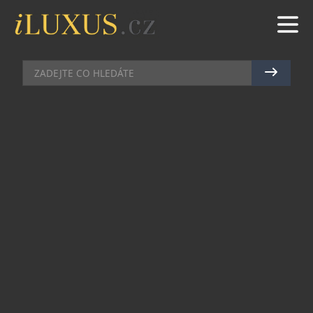
RESTAURACE
|
15.5.2017
|
MAREK ZELENÝ
MALÉ VERSAILLES:
KARLOVARSKÝ RÁJ LABUŽNÍKŮ
Až neuvěřitelně zní název vkusně
zrekonstruované zahradní restaurace s
penzionem nedaleko lázeňského centra
Karlových Varů. Odkazuje k tradičnímu názvu
překrásného místa s jezírkem a bujnou vegetací
okolo. Kromě odpočinkového výhledu do zeleně a
útulného prostředí nabízí vynikající gastronomii
a příjemně upravený interiér. Restaurace s
penzionem Malé Versailles dominuje mírnému