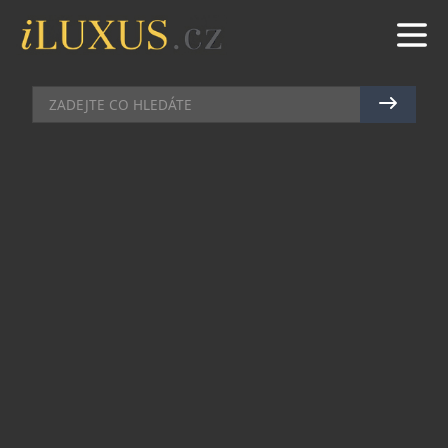
BYDLENÍ
|
24.5.2017
|
JAN PEŠEK
ČEŠI OBJEVUJÍ KRÁSU A
MINIMALISTICKÉ KOUZLO
SKRYTÝCH ZÁRUBNÍ
V zahraničí oblíbený designový styl interiérů,
který hojně využívají renomovaní bytoví
designéři i architekti – skryté zárubně jsou ve
světě prostě trendy. A konečně ani Češi
nezůstávají pozadu a do svých moderních bytů,
domů i kanceláří si nechávají vyrobit dveřní
systémy se skrytými zárubněmi po vzoru
západních sousedů.