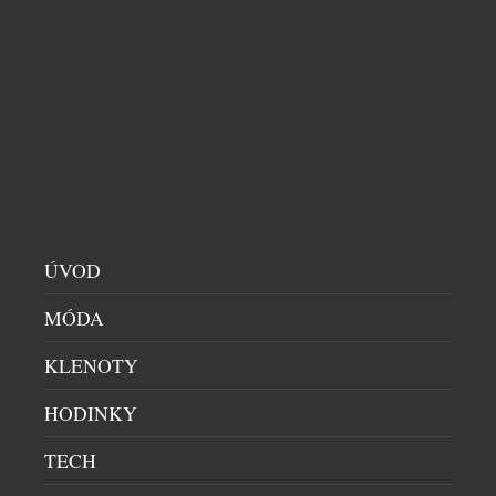
LOŽNICE
|
4.8.2026
Léto přináší dlouhé večery, dovolené i příjemné
posezení u otevřených oken. S rostoucími teplotami
ale přichází i méně vítaná stránka horkých dnů –
neklidné noci. Převalování v posteli, pocení nebo
časté probouzení zná během vln veder téměř každý.
A ráno? Místo odpočinku přichází únava. Vysoké
teploty totiž ovlivňují nejen to, jak rychle usínáme,
ale i […]
ÚVOD
MÓDA
KLENOTY
HODINKY
TECH
HRAČKA PRO MILOVNÍKY DESIGNU? NEBO