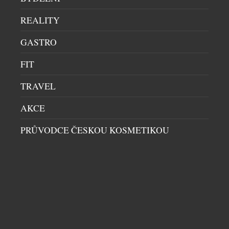
REALITY
GASTRO
FIT
TRAVEL
AKCE
PRŮVODCE ČESKOU KOSMETIKOU
ČESKÉ NICHE PARFÉMY FURIOSA JSOU NYNÍ
BLÍŽ NEŽ KDY DŘÍV
KOSMETIKA
|
23.7.2026