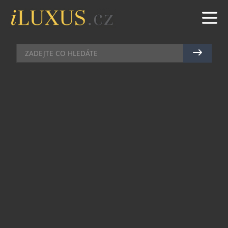
KOSMETIKA
|
30.5.2017
|
LUCIE ROHLÍKOVÁ
SKUTEČNÁ REVOLUCE V
OMLAZENÍ PLETI!
Trápí vás vrásky kolem úst a nosu? Máte
problémy s povadlými očními víčky či s
chrápáním? Dostalo vaše tělo během těhotenství
a porodu zabrat? Zbavte se nevzhledných strií na
bříšku a dopřejte vašim intimním partiím
kompletní omlazení. To vše a mnohem více
zvládne vyřešit nejmodernější laser SP DYNAMIS
PRO značky Fotona, který nově naleznete na
pražské klinice Yes Visage a patří mezi nejsilnější