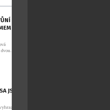
ŮNÍ S
MEM THE
ová
m dvou
í, naprosto
ní jsou nové
čky známého
rstvení a
erý já
…]
SA JSOU
 vyhrazen jen