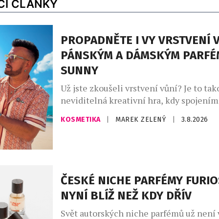
CÍ ČLÁNKY
PROPADNĚTE I VY VRSTVENÍ V
PÁNSKÝM A DÁMSKÝM PARFÉ
SUNNY
Už jste zkoušeli vrstvení vůní? Je to tak
neviditelná kreativní hra, kdy spojení
zdánlivě odlišných vůní vytvoříte vlastn
KOSMETIKA
|
MAREK ZELENÝ
|
3.8.2026
unikátní podpis. Ideální pro vrstvení vů
parfémy The Sunny od Asombroso, zna
módního návrháře Osmanyho Laffity. „V
kombinování vůní je velkým trendem, kt
osobně miluji a inspiroval jsem se jím [
ČESKÉ NICHE PARFÉMY FURIO
NYNÍ BLÍŽ NEŽ KDY DŘÍV
Svět autorských niche parfémů už není