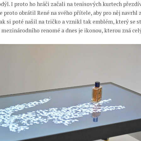
ýl. I proto ho hráči začali na tenisových kurtech přezdí
 proto obrátil René na svého přítele, aby pro něj navrhl 
k si poté našil na tričko a vznikl tak emblém, který se st
mezinárodního renomé a dnes je ikonou, kterou zná celý