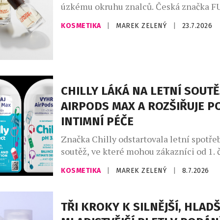
úzkému okruhu znalců. Česká značka 
PARFUM LAB nově navázala exkluzivní s
KOSMETIKA
|
MAREK ZELENÝ
|
23.7.2026
sítí parfumerií FAnn, díky níž se její ori
kolekce dostává k širšímu publiku. Sed
vůní vzniká v České republice v malých 
vedením parfuméra, který pracuje výhr
nejkvalitnějšími surovinami. Každá […]
CHILLY LÁKÁ NA LETNÍ SOUTĚ
AIRPODS MAX A ROZŠIŘUJE P
INTIMNÍ PÉČE
Značka Chilly odstartovala letní spotře
soutěž, ve které mohou zákazníci od 1.
31. srpna 2026 vyhrát sluchátka AirPod
KOSMETIKA
|
MAREK ZELENÝ
|
8.7.2026
soutěže se zapojí každý, kdo v České re
zakoupí libovolný produkt Chilly, uscho
zaregistruje svůj nákup na webu
TŘI KROKY K SILNĚJŠÍ, HLADŠ
www.chillysoutez.cz. Aktivita podporuje