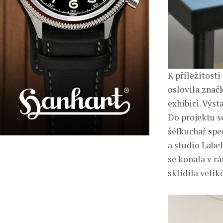
K příležitosti
oslovila znač
exhibici. Výs
Do projektu se
šéfkuchař spe
a studio Label
se konala v r
sklidila velik