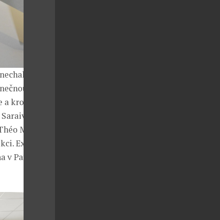
anechal,
inečnou
e a krokodýla.
 Saraiva,
 Théo Mercier
kci. Exhibice
 v Paříži a