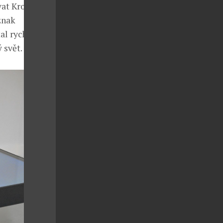
vat Krokodýl.
znak
al rychle
 svět.