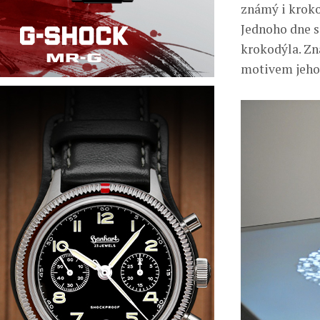
známý i krokod
Jednoho dne se
krokodýla. Zna
motivem jeho 