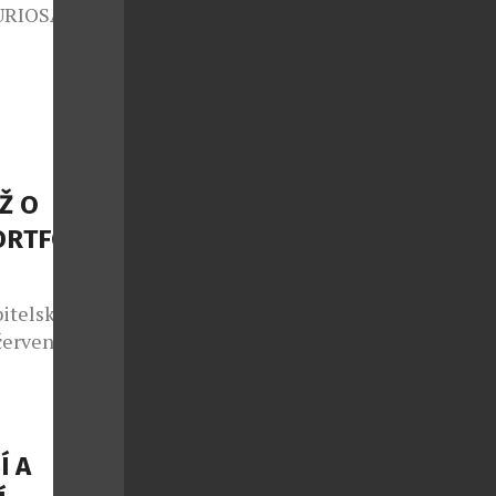
FURIOSA
polupráci se
ginální
m autorských
sériích pod
adně s těmi
Ž O
ORTFOLIO
bitelskou
 července do
s Max. Do
publice
vá účtenku a
Í A
 prodej v