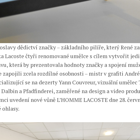
 oslavy dědictví značky – základního pilíře, který René z
ka Lacoste čtyři renomované umělce s cílem vytvořit jed
tavu, která by prezentovala hodnoty značky a spojení muž
 zapojili zcela rozdílné osobnosti – mistr v grafiti André
cializující se na dezerty Yann Couvreur, vizuální umělec
 Dalbin a Pfadfinderei, zaměřené na design a video produ
ámci uvedení nové vůně L’HOMME LACOSTE dne 28. června
é ohlasy.