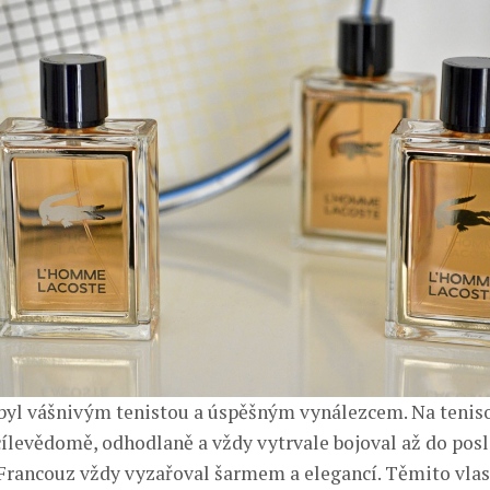
byl vášnivým tenistou a úspěšným vynálezcem. Na tenis
cílevědomě, odhodlaně a vždy vytrvale bojoval až do pos
Francouz vždy vyzařoval šarmem a elegancí. Těmito vlas