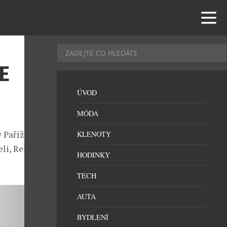
E
ÚVOD
MÓDA
v Paříži novou
KLENOTY
eli, Renému
HODINKY
TECH
AUTA
BYDLENÍ