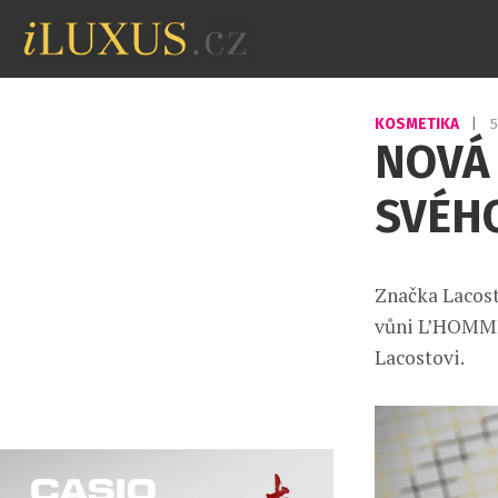
KOSMETIKA
|
5
NOVÁ 
SVÉH
Značka Lacost
vůni L’HOMME
Lacostovi.