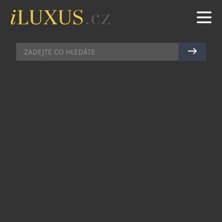
DOMÁCÍ BAR
|
23.10.2017
|
JAN PEŠEK
EXKLUZIVNÍ POP-UP STORE
CHIVAS V OBCHODNÍM CENTRU
CHODOV
Se slavnostním otevřením nové části obchodního
centra Chodov v Praze spustil svůj provoz také
vůbec první pop-up store Chivas u nás. V něm si
zákazníci mohou až do konce roku nejenom
vybrat prémiovou whisky Chivas Regal, ale také
whisky ochutnat, nechat si poradit od
ambasadora značky nebo si personifikovat láhev
pomocí gravírování.