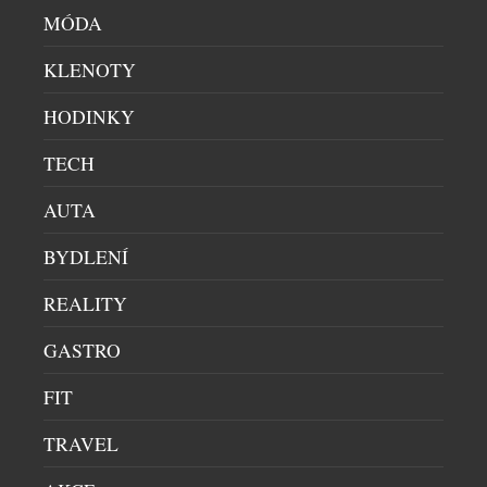
LED
MÓDA
DOMÁCÍ BAR
|
30.6.2026
KLENOTY
Léto propuklo v celé své síle a ním přichází chuť na
něco víc než jen na obyčejný vychlazený nápoj.
HODINKY
Champagne Riviera Demi Sec a Anna de Codorníu
Ice Edition ukazují, že šumivá vína mohou
TECH
nabídnout úplně nový zážitek, pokud se servírují s
kostkami ledu. Právě tehdy se naplno rozvine jejich
AUTA
jemná sladkost, jiskřivá svěžest i […]
BYDLENÍ
REALITY
GASTRO
FIT
TRAVEL