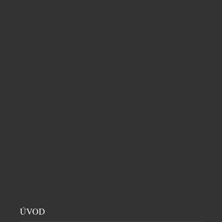
z nejzajímavějších novinek letošního roku. […]
ÚVOD
LETNÍ BUBLINKY: OSVĚŽENÍ, KTERÉ PATŘÍ NA