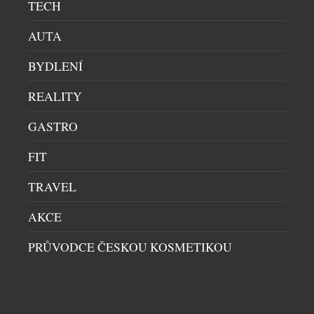
TECH
AUTA
BYDLENÍ
REALITY
GASTRO
TŘI KROKY K SILNĚJŠÍ, HLADŠÍ A
MLADISTVĚJŠÍ PLETI V PODÁNÍ NEUTROGENA
FIT
COLLAGEN BANK
TRAVEL
KOSMETIKA
|
21.6.2026
Kolagen je jedním z nejdůležitějších stavebních
AKCE
kamenů naší pleti. Právě on je zodpovědný za její
PRŮVODCE ČESKOU KOSMETIKOU
pevnost, pružnost a mladistvý vzhled. S
přibývajícím věkem však jeho přirozená produkce
klesá – podle odborníků začíná pokožka po
dvacátém roce života ztrácet přibližně jedno
procento kolagenu ročně. Není proto překvapením,