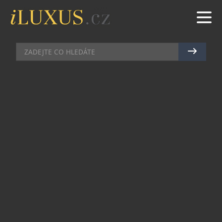
KOSMETIKA
|
28.10.2017
|
JAN PEŠEK
NOVÝ BEAUTY BOX NA
TUZEMSKÉ SCÉNĚ
FAB5IVE představuje nový beauty box, ve kterém
každý měsíc objevíte 5 kosmetický produktů od
známých, a hlavně i méně obvyklých,
specializovaných kosmetických značek. FAB5IVE
je předplatitelská služba, v rámci, které si můžete
předplatit beauty box na každý měsíc, který bude
odeslán 6. či 7. dne v měsíci dovážkovou službou
PPL až k vašim rukám. První beauty box ovšem
bude doručen hned po objednání. Můžete si tedy