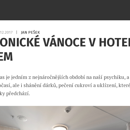
.12.2017
|
JAN PEŠEK
ONICKÉ VÁNOCE V HOTE
EM
s je jedním z nejnáročnějších období na naší psychiku, a 
sí, ale i shánění dárků, pečení cukroví a uklízení, které
ky předchází.