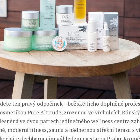
jdete ten pravý odpočinek – božské ticho doplněné profe
osmetikou Pure Altitude, zrozenou ve vrcholcích Rónský
esněná ve dvou patrech jedinečného wellness centra zah
ně, moderní fitness, saunu a nádhernou střešní terasu s v
okocháte dechberoucím výhledem na starou Prahu. Krom