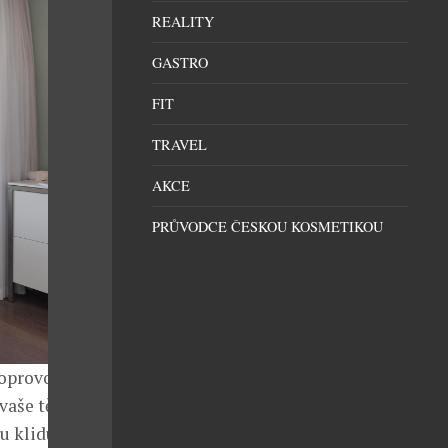
REALITY
GASTRO
FIT
TRAVEL
AKCE
PRŮVODCE ČESKOU KOSMETIKOU
doprovodu
aše tělo, ale
zu klidu