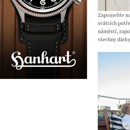
Zapomeňte na 
svátcích potř
náměstí, zapo
všechny dárky,