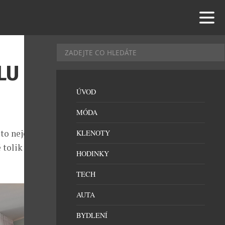
LU
ÚVOD
MÓDA
to nejen kvůli
KLENOTY
 tolik
HODINKY
TECH
AUTA
BYDLENÍ