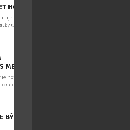
ko do
ET HODIN
ntuje jako
atky ukazují,
aspaných
borníci z
lují, proč je
eračních
M
ení stavem
SS MENU
que hotelu
ém centru
ského
h budovy, což
výhledem na
Nyní si The M
E BÝT
vé procedury