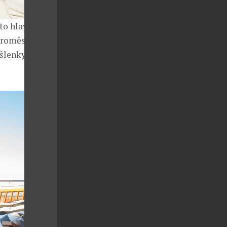
o hlavní, co o
taroměstkého
šlenky na