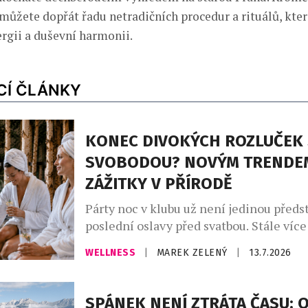
 můžete dopřát řadu netradičních procedur a rituálů, kte
rgii a duševní harmonii.
CÍ ČLÁNKY
KONEC DIVOKÝCH ROZLUČEK 
SVOBODOU? NOVÝM TRENDE
ZÁŽITKY V PŘÍRODĚ
Párty noc v klubu už není jedinou předs
poslední oslavy před svatbou. Stále více
ženichů dává přednost pobytu v přírodě
WELLNESS
|
MAREK ZELENÝ
|
13.7.2026
zážitkům a odpočinku s nejbližšími. Roz
svobodou se tak mění z divokého večírk
smysluplný rituál, který odráží současný 
SPÁNEK NENÍ ZTRÁTA ČASU: O