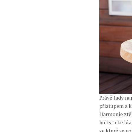
Právě tady na
přístupem a k
Harmonie ztěl
holistické láz
ze které se p