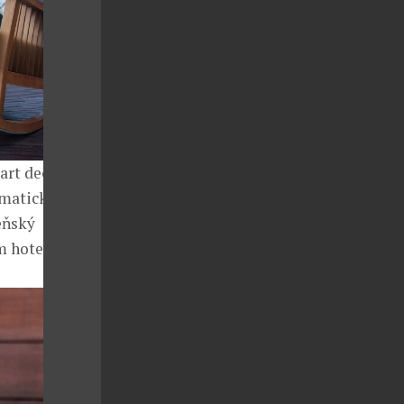
art deco,
ramatickým
eňský
m hotelu.