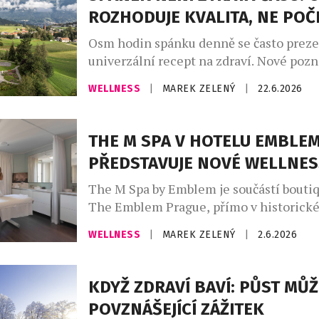
Tradice loučení se svobodou sahá hlubo
ROZHODUJE KVALITA, NE POČ
minulosti, jen se […]
Osm hodin spánku denně se často preze
univerzální recept na zdraví. Nové pozn
že o zdraví nerozhoduje pouze počet n
WELLNESS
|
MAREK ZELENÝ
|
22.6.2026
hodin, ale především kvalita spánku. Od
Centra zdraví Park Igls v Tyrolsku vysvět
spánek jedním z nejdůležitějších regen
THE M SPA V HOTELU EMBLE
procesů v lidském těle. Spánek totiž n
PŘEDSTAVUJE NOVÉ WELLNE
klidu, ale intenzivním „programem […]
The M Spa by Emblem je součástí bouti
The Emblem Prague, přímo v historick
metropole, jen pár kroků od Staroměst
WELLNESS
|
MAREK ZELENÝ
|
2.6.2026
náměstí. Nachází se v nejvyšších patrec
mu dává neopakovatelnou atmosféru s 
střechy Starého Města a Pražský hrad. 
KDYŽ ZDRAVÍ BAVÍ: PŮST MŮŽ
Spa pro své klienty připravilo zcela no
POVZNÁŠEJÍCÍ ZÁŽITEK
[…]