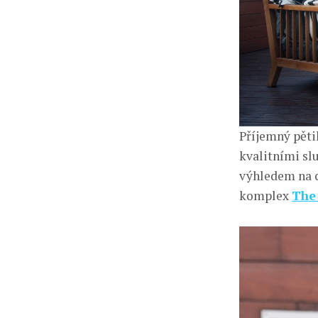
Příjemný pěti
kvalitními s
výhledem na c
komplex
The