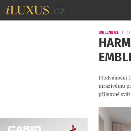
WELLNESS
|
11
HARM
EMBL
Předvánoční ča
mrazivému poča
příjemné svát