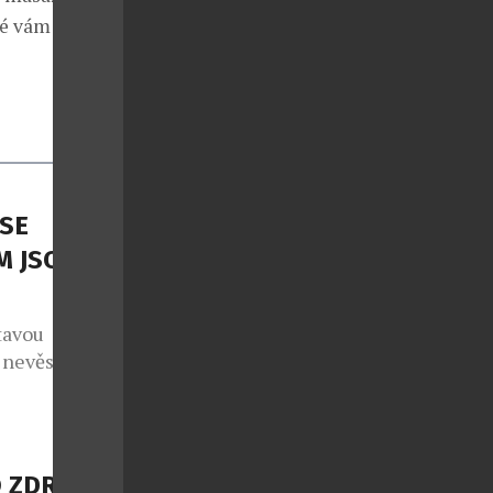
ré vám navrátí
SE
M JSOU
tavou
 nevěst a
, společným
lučka se
u v
životní styl.
 ZDRAVÍ