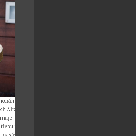
sionálním
ch Alp.
rnuje
ířivou vanou,
ě masáží