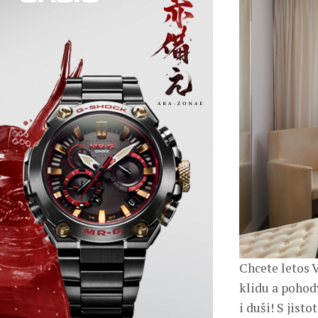
Chcete letos 
klidu a pohody
i duši! S jist