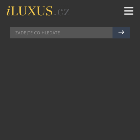
AUTA
|
9.4.2018
|
JAN PEŠEK
JAROMÍR JÁGR VE SPOLUPRÁCI
SE SPOLEČNOSTÍ INVELT
Jaromír Jágr, hvězdný útočník, který se řadí mezi
nejlepší hokejové hráče na světě, je znám svou
precizní přípravou a výkony, které spočívají na
důležitých detailech. I z tohoto důvodu zvolil pro
svou jízdu na silnicích exkluzivní vůz, na který se
může spolehnout v podobě BMW X5 xDrive30d.
Jaromír Jágr si převzal své BMW z rukou jednatele
společnosti Invelt Ing. Jiřího Jirovce v pražských
Stodůlkách, v jednom z nejmodernějších