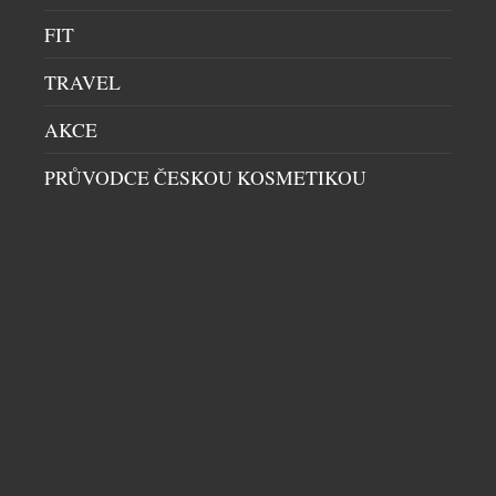
FIT
TRAVEL
AKCE
PRŮVODCE ČESKOU KOSMETIKOU
UNIKÁTNÍ VŮZ PRO DIGITÁLNÍ NADVLÁDU
HRÁČŮ PO CELÉM SVĚTĚ VE HŘE CALL OF
DUTY
AUTA
|
16.7.2026
Společnost Aston Martin dnes představuje model
Dreadnought, čistě digitální vozidlo vojenské
specifikace navržené exkluzivně pro novou hru Call
of Duty: Modern Warfare 4. Toto nekompromisní a
záměrně extrémní dílo, vytvořené ve spolupráci s