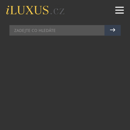
BARY
|
15.6.2018
|
JAN PEŠEK
ŽIVOUCÍ LEGENDA SVĚTA
NÁPOJŮ OTEVÍRÁ NOVOU ÉRU
APERITIVA
Světoznámé Campari vyráží na českou misi
aperitivo. Ikona Campari, která se za více než 150
let své existence stala zhmotněním pravé italské
kultury a životního stylu, charakteristická sytě
rudou barvou, se pod taktovkou distribuční
společnosti Ultra Premium Brands chystá obnovit
svou výsostnou pozici v podnicích i domácích
barech.