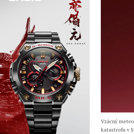
Vzácný meteor
katastrofu v 