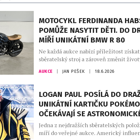
MOTOCYKL FERDINANDA HA
POMŮŽE NASYTIT DĚTI. DO D
MÍŘÍ UNIKÁTNÍ BMW R 80
Ne každá aukce nabízí příležitost získa
sběratelský stroj a zároveň změnit životy
Právě takový příběh stojí za charitativn
AUKCE
|
JAN PEŠEK
|
18.6.2026
motocyklu rakouského závodníka Ferd
Habsburga-Lotrinského, vítěze slavnéh
hodin Le Mans z roku 2021. Výtěžek z a
LOGAN PAUL POSÍLÁ DO DRA
organizaci Mary’s Meals, která zajišťuje
UNIKÁTNÍ KARTIČKU POKÉMO
stravování dětem v nejchudších regione
OČEKÁVAJÍ SE ASTRONOMICK
Draženým strojem […]
Jedna z nejdražších sběratelských polo
míří do veřejné aukce. Americký influen