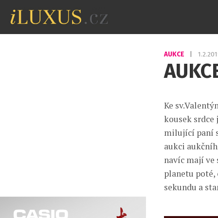
AUKCE
|
1.2.20
AUKCE
Ke sv.Valentý
kousek srdce j
milující paní 
aukci aukčníh
navíc mají ve
planetu poté,
sekundu a sta