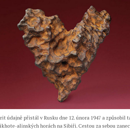
it údajně přistál v Rusku dne 12. února 1947 a způsobil t
Sikhote-alinských horách na Sibiři. Cestou za sebou zanec