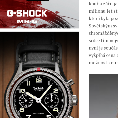
kouř a zářil j
milionu let s
která byla po
Sovětským sv
shromážděných
srdce tím nej
nyní je součás
vyšplhá cena 
možnost koupi