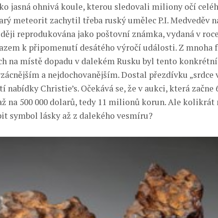
ako jasná ohnivá koule, kterou sledovali miliony očí celéh
tarý meteorit zachytil třeba ruský umělec P.I. Medveděv n
zději reprodukována jako poštovní známka, vydaná v roc
azem k připomenutí desátého výročí události. Z mnoha 
 na místě dopadu v dalekém Rusku byl tento konkrétní 
vzácnějším a nejdochovanějším. Dostal přezdívku „srdce 
tí nabídky Christie’s. Očekává se, že v aukci, která začne 6
až na 500 000 dolarů, tedy 11 milionů korun. Ale kolikrát
t symbol lásky až z dalekého vesmíru?