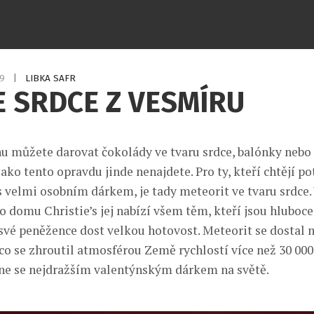
19
|
LIBKA SAFR
 SRDCE Z VESMÍRU
nu můžete darovat čokolády ve tvaru srdce, balónky nebo 
ako tento opravdu jinde nenajdete. Pro ty, kteří chtějí po
s velmi osobním dárkem, je tady meteorit ve tvaru srdce.
o domu Christie’s jej nabízí všem těm, kteří jsou hluboc
 své peněžence dost velkou hotovost. Meteorit se dostal n
 co se zhroutil atmosférou Země rychlostí více než 30 00
ne se nejdražším valentýnským dárkem na světě.