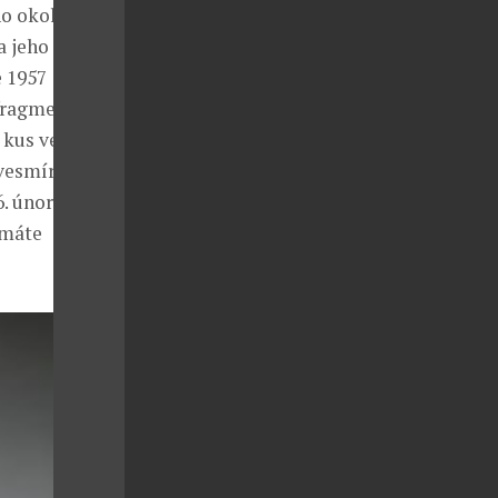
o okolí. 200
a jeho malbě,
e 1957
fragmentů
kus ve tvaru
vesmíru“, a
. února, se
 máte