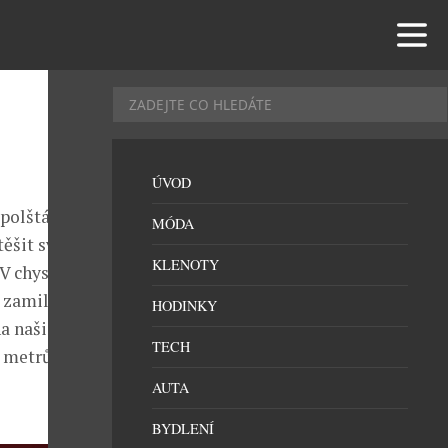
ÚVOD
polštářky, ale
MÓDA
těšit svou
KLENOTY
 V chystané
e zamilováni a
HODINKY
a naši
TECH
0 metrů za
AUTA
BYDLENÍ