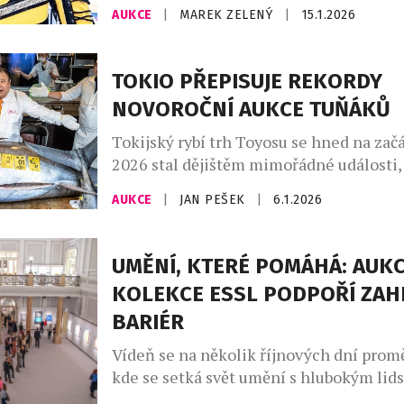
podnikatel a profesionální wrestler Log
AUKCE
|
MAREK ZELENÝ
|
15.1.2026
aktuálně draží extrémně vzácnou Poké
Pikachu Illustrator, považovanou za „sva
světa sběratelství. Aukce, která probíhá
TOKIO PŘEPISUJE REKORDY
platformě Goldin Auctions, přitahuje p
NOVOROČNÍ AUKCE TUŇÁKŮ
investorů, fanoušků popkultury i finanč
celém světě. Když si v roce […]
Tokijský rybí trh Toyosu se hned na zač
2026 stal dějištěm mimořádné události,
přepsala aukční historii. Obří tuňák mo
AUKCE
|
JAN PEŠEK
|
6.1.2026
hmotnosti 243 kilogramů byl vydražen 
neuvěřitelných 510 milionů jenů, což p
kurzu odpovídá zhruba 67,5 milionům ko
UMĚNÍ, KTERÉ POMÁHÁ: AUKC
vůbec nejvyšší cenu, jaká kdy byla za j
KOLEKCE ESSL PODPOŘÍ ZAH
tuňáka zaplacena. Rekordní rybu […]
BARIÉR
Vídeň se na několik říjnových dní promě
kde se setká svět umění s hlubokým li
posláním. Manželé Karlheinz a Agnes Es