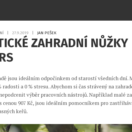
NÍ
|
27.9.2019
|
JAN PEŠEK
TICKÉ ZAHRADNÍ NŮŽKY
ARS
adě jsou ideálním odpočinkem od starostí všedních dní.
 radosti a 0 % stresu. Abychom si čas strávený na zahrad
ba nepodcenit výběr pracovních nástrojů. Například malé z
 s cenou 907 Kč, jsou ideálním pomocníkem pro zastřihá
asných keřů.