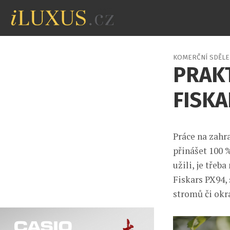
KOMERČNÍ SDĚLE
PRAK
FISK
Práce na zahr
přinášet 100 %
užili, je tře
Fiskars PX94,
stromů či okr