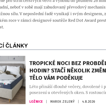
né pro střih čerstvých větví a výhonů do průměru 26 mm
adní, neboť v sobě mají zabudovaný převodový mechanis
ižnou sílu. V neposlední řadě vynikají i svým designem, 
ském roce v rámci designové soutěže Red Dot Award pres
st.
CÍ ČLÁNKY
TROPICKÉ NOCI BEZ PROBDĚ
HODIN? STAČÍ NĚKOLIK ZMĚN
TĚLO VÁM PODĚKUJE
Léto přináší dlouhé večery, dovolené i 
posezení u otevřených oken. S rostoucí
ale přichází i méně vítaná stránka hork
LOŽNICE
|
MAREK ZELENÝ
|
4.8.2026
neklidné noci. Převalování v posteli, p