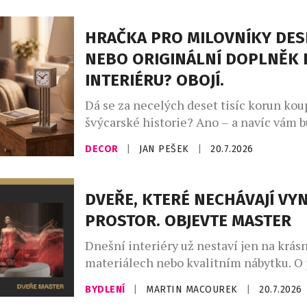
časté probouzení zná během vln veder t
A ráno? Místo odpočinku přichází únava
HRAČKA PRO MILOVNÍKY DES
teploty totiž ovlivňují nejen to, jak ryc
NEBO ORIGINÁLNÍ DOPLNĚK 
ale i […]
INTERIÉRU? OBOJÍ.
Dá se za necelých deset tisíc korun kou
švýcarské historie? Ano – a navíc vám 
den ukazovat čas. Novinka Zurich Meet
DECOR
|
JAN PEŠEK
|
20.7.2026
Clock – Miniature Edition od slavné zn
Mondaine přenáší jeden z nejznámější
orientačních bodů curyšského hlavního
DVEŘE, KTERÉ NECHÁVAJÍ VY
podoby stolního objektu, který balancu
PROSTOR. OBJEVTE MASTER
designového doplňku, sběratelského art
Dnešní interiéry už nestaví jen na krás
materiálech nebo kvalitním nábytku. O 
charakteru rozhodují především promyš
BYDLENÍ
|
MARTIN MACOUREK
|
20.7.2026
které vytvářejí harmonický celek. Práv