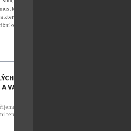
. Současně
mus, který až
za který
tižní ocenění
LÝCH
 A VAŠE
příjemné
mi teplotami
ých dnů –
ocení nebo