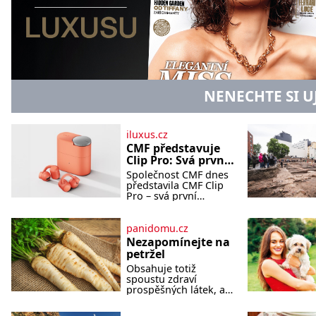
NENECHTE SI U
iluxus.cz
CMF představuje
Clip Pro: Svá první
otevřená
Společnost CMF dnes
sluchátka
představila CMF Clip
Pro – svá první
otevřená sluchátka,
vytvořená s cílem
nabídnout zážitek z
panidomu.cz
poslechu, který působí
Nezapomínejte na
stejně přirozeně, jako
petržel
zní. CMF Clip Pro jsou
Obsahuje totiž
navržena pro lid
spoustu zdraví
prospěšných látek, a
dokonce je
považována za