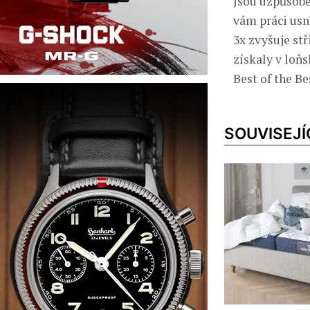
Jsou uzpůsobe
vám práci usn
3x zvyšuje stř
získaly v loň
Best of the Be
SOUVISEJÍ