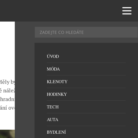
ÚVOD
MÓDA
 Měly by nám
KLENOTY
ě náležitě
HODINKY
ahradní nůžky
TECH
vání ovocných
AUTA
BYDLENÍ