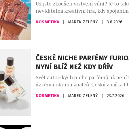
Už jste zkoušeli vrstvení vůní? Je to tak
neviditelná kreativní hra, kdy spojení
zdánlivě odlišných vůní vytvoříte vlastn
KOSMETIKA
|
MAREK ZELENÝ
|
3.8.2026
unikátní podpis. Ideální pro vrstvení vů
parfémy The Sunny od Asombroso, zna
módního návrháře Osmanyho Laffity. „V
kombinování vůní je velkým trendem, kt
osobně miluji a inspiroval jsem se jím [
ČESKÉ NICHE PARFÉMY FURIO
NYNÍ BLÍŽ NEŽ KDY DŘÍV
Svět autorských niche parfémů už není
úzkému okruhu znalců. Česká značka 
PARFUM LAB nově navázala exkluzivní s
KOSMETIKA
|
MAREK ZELENÝ
|
23.7.2026
sítí parfumerií FAnn, díky níž se její ori
kolekce dostává k širšímu publiku. Sed
vůní vzniká v České republice v malých 
vedením parfuméra, který pracuje výhr
nejkvalitnějšími surovinami. Každá […]