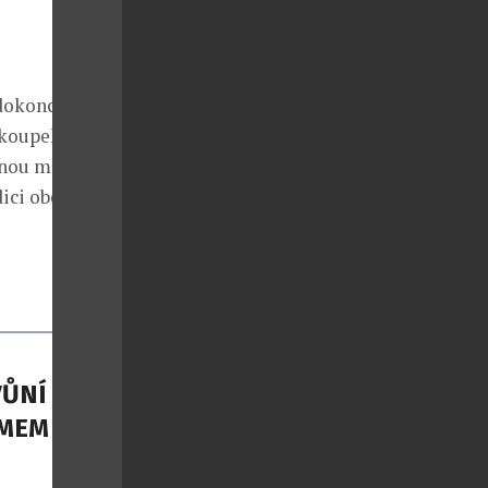
dokonce víte o
v koupelně mu
ečnou možnost
dici obou
ŮNÍ S
MEM THE