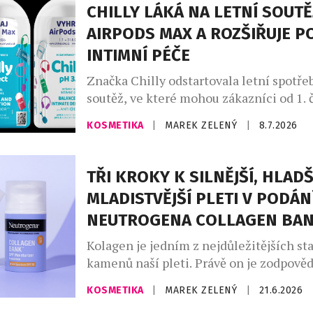
CHILLY LÁKÁ NA LETNÍ SOUTĚ
AIRPODS MAX A ROZŠIŘUJE P
INTIMNÍ PÉČE
Značka Chilly odstartovala letní spotře
soutěž, ve které mohou zákazníci od 1.
31. srpna 2026 vyhrát sluchátka AirPod
KOSMETIKA
|
MAREK ZELENÝ
|
8.7.2026
soutěže se zapojí každý, kdo v České re
zakoupí libovolný produkt Chilly, uscho
zaregistruje svůj nákup na webu
TŘI KROKY K SILNĚJŠÍ, HLADŠ
www.chillysoutez.cz. Aktivita podporuje
MLADISTVĚJŠÍ PLETI V PODÁN
kamenných prodejnách i e-shopech a n
NEUTROGENA COLLAGEN BA
dlouhodobou […]
Kolagen je jedním z nejdůležitějších st
kamenů naší pleti. Právě on je zodpověd
pevnost, pružnost a mladistvý vzhled. S
KOSMETIKA
|
MAREK ZELENÝ
|
21.6.2026
věkem však jeho přirozená produkce kle