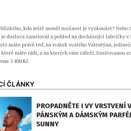
blízkého, kdo ještě neměl možnost je vyzkoušet? Nebo 
 je doslova zamiloval a pohled na docházející lahvičky 
roto máte právě teď, na svátek svatého Valentýna, jedin
 které máte rádi, a na kterých vám záleží, limitovanou e
enu 5 400 Kč.
CÍ ČLÁNKY
PROPADNĚTE I VY VRSTVENÍ V
PÁNSKÝM A DÁMSKÝM PARFÉ
SUNNY