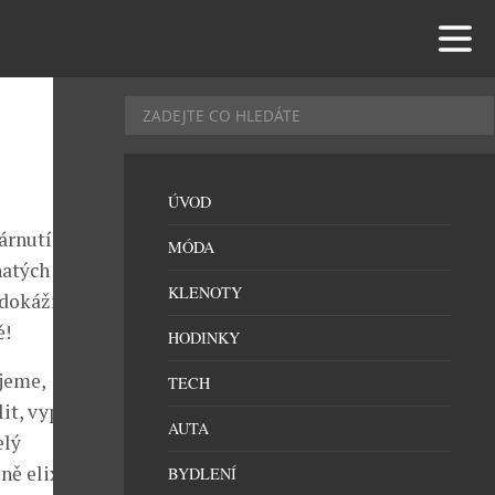
ÚVOD
árnutí.
MÓDA
hatých na
KLENOTY
 dokáží
ě!
HODINKY
jeme,
TECH
it, vypadat i
AUTA
elý
eně elixírem
BYDLENÍ