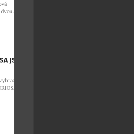
ová
m dvou
í, naprosto
ní jsou nové
čky známého
rstvení a
erý já
…]
SA JSOU
 vyhrazen jen
FURIOSA
polupráci se
ginální
m autorských
sériích pod
adně s těmi