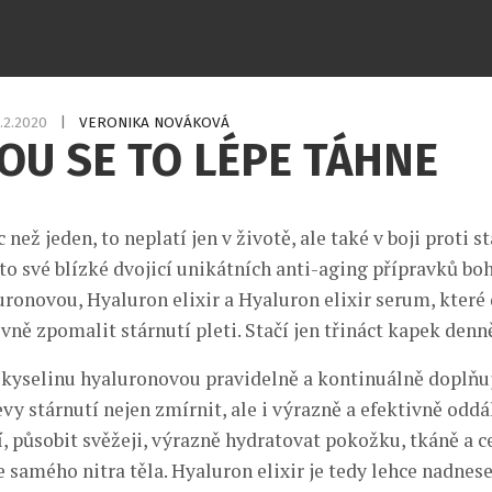
.2.2020
|
VERONIKA NOVÁKOVÁ
OU SE TO LÉPE TÁHNE
 než jeden, to neplatí jen v životě, ale také v boji proti st
to své blízké dvojicí unikátních anti-aging přípravků bo
uronovou, Hyaluron elixir a Hyaluron elixir serum, které
vně zpomalit stárnutí pleti. Stačí jen třináct kapek denn
 kyselinu hyaluronovou pravidelně a kontinuálně doplňu
 stárnutí nejen zmírnit, ale i výrazně a efektivně oddál
í, působit svěžeji, výrazně hydratovat pokožku, tkáně a c
 samého nitra těla. Hyaluron elixir je tedy lehce nadnes