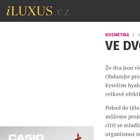
KOSMETIKA
|
3
VE DV
Že dva jsou víc
Obdarujte pro
kyselinu hyal
celkově efekti
Pokud do těla
můžeme projevy
cítit se mladš
organismus ze