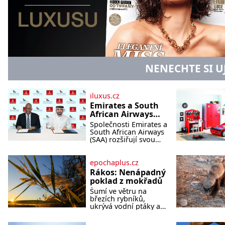
NENECHTE SI U
iluxus.cz
Emirates a South
African Airways
rozšiřují
Společnosti Emirates a
partnerství.
South African Airways
Cestujícím nově
(SAA) rozšiřují svou
dlouholetou
zpřístupní dalších
codesharovou
devět destinací v
spolupráci. Nová
epochaplus.cz
jižní a střední
reciproční dohoda
Rákos: Nenápadný
Africe
zpřístupní cestujícím
poklad z mokřadů
devět dalších destinací
Šumí ve větru na
v jižní a střední Africe
březích rybníků,
a u
ukrývá vodní ptáky a
mnozí kolem něj
procházejí bez