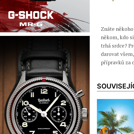
Znáte někoho 
někom, kdo si
trhá srdce? P
darovat všem,
přípravků za c
SOUVISEJÍ