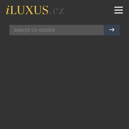
MÓDA
|
18.3.2020
|
JAN PEŠEK
PIETRO FILIPI ŠIJE ROUŠKY VE
VELKÉM
Česká oděvní společnost Pietro Filipi šije místo
oblečení roušky. Od příštího pondělí se připojí
další její výroby v České a Slovenské republice a
produkce tak stoupne na 5 tisíc roušek denně.
Společnost je bude přes různá sdružení
distribuovat do domovů důchodců a také do
obchodních řetězců.