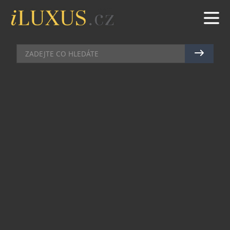
KOSMETIKA
|
25.3.2020
|
MAREK ZELENÝ
PARFÉM REPREZENTUJÍCÍ JARO
Letošní jaro rozvoní nejenom kvetoucí příroda,
ale také divize Beauty kultovní značky Dolce &
Gabbana, a to svým novým parfémem Dolce
Shine. Tato nádherná ovocně květinová vůně je
slunečná, veselá a neodolatelně svěží.