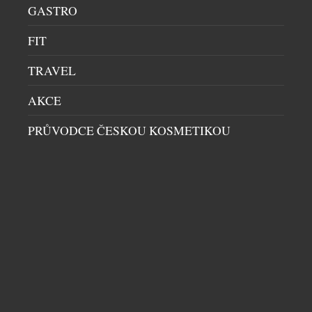
a zaregistruje svůj nákup na webu
GASTRO
www.chillysoutez.cz. Aktivita podporuje prodej v
FIT
kamenných prodejnách i e-shopech a navazuje na
dlouhodobou […]
TRAVEL
AKCE
PRŮVODCE ČESKOU KOSMETIKOU
TŘI KROKY K SILNĚJŠÍ, HLADŠÍ A
MLADISTVĚJŠÍ PLETI V PODÁNÍ NEUTROGENA
COLLAGEN BANK
KOSMETIKA
|
21.6.2026
Kolagen je jedním z nejdůležitějších stavebních
kamenů naší pleti. Právě on je zodpovědný za její