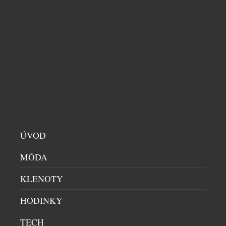
PRO BUDOUCNOST TISÍCŮ DĚTÍ
NADACE A POMOC
|
26.3.2026
Ve Vídni se na konci března odehraje výjimečná
událost, která propojuje svět umění s hlubokým
lidským rozměrem. Galerie Krinzinger, ve
spolupráci s aukční síní Dorotheum, pořádá
benefiční aukci na podporu organizace One world
foundation, jejíž výtěžek poputuje na vzdělávací
projekty na Srí Lance. Výstava děl bude přístupná od
24. do 26. března, přičemž slavnostní předprohlídka
[…]
ÚVOD
MÓDA
KLENOTY
HODINKY
TECH