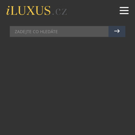
NADACE A POMOC
|
26.3.2020
|
JAN PEŠEK
BVLGARI ZINTENZIVŇUJE
POMOC V BOJI PROTI COVID-19
Bulgari neustále podporuje vědeckou a lékařskou
komunitu v jejich boji proti koronaviru. Měsíc
poté, co značka oznámila štědrý dar pro
nemocnici Spallanzani, který jí má pomoci získat
nový nejmodernější 3D mikroskop s vysokým
rozlišením, přichází s dalším příspěvkem pro
celonárodní kampaň v oblasti prevence, boje a
eradikace Covid-19.