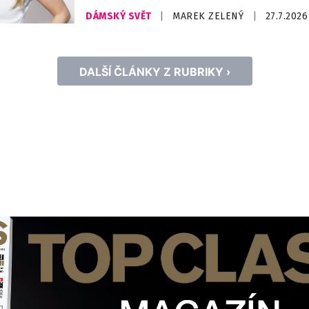
módního průmyslu upevňuje pozici znač
DÁMSKÝ SVĚT
|
MAREK ZELENÝ
|
27.7.2026
dostupné ležérní módy a přináší svěží en
český trh. V osobě supermodelky, podni
ikony Heidi Klum získává s.Oliver jednu
DALŠÍ ČLÁNKY Z RUBRIKY ›
nejznámějších osobností světové módy. 
snoubí globální charisma […]