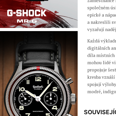
zaměstnance i 
společném úsi
epické a nápad
a nakreslili s
vyzařují naděj
Každá výkladn
digitálních a
díla místních
mohou lidé vi
propojuje šes
kresba vznáší
spojují výlohy
modré, indigo
SOUVISEJÍ