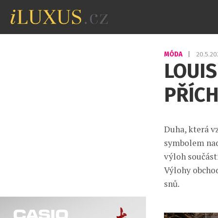
MÓDA
|
20.5.2
LOUIS
PŘÍCH
Duha, která vz
symbolem nadě
výloh součástí
Výlohy obchod
snů.