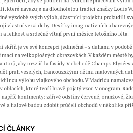
jejich děti, aby se podíleli na tvůrčím zpracování výloh
lí, které navazuje na dlouholetou tradici značky Louis V
né výzdobě svých výloh, účastníci projektu probudili své
voji vlastní verzi duhy. Desítky imaginativních a barevný
i a lehkost a srdečně vítají první měsíce letošního léta.
í skříň je ve své koncepci jedinečná – s duhami v podob
nimací na velkoplošných obrazovkách. V každém městě b
 autorů, aby rozzářila fasády. V obchodě Champs-Elysées v
dět pruh veselých, francouzskými dětmi malovaných duh
tidílnou výlohu vlajkového obchodu. V Madridu namalova
 v oblacích, které tvoří hravě pojatý vzor Monogram. Rad
 napříč kontinenty: zářivé odstíny červené, oranžové, žlu
vé a fialové budou zdobit průčelí obchodů v několika pří
CÍ ČLÁNKY