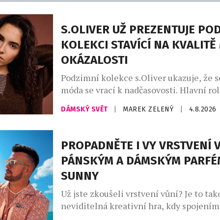
S.OLIVER UŽ PREZENTUJE PO
KOLEKCI STAVÍCÍ NA KVALITĚ
OKÁZALOSTI
Podzimní kolekce s.Oliver ukazuje, že 
móda se vrací k nadčasovosti. Hlavní rol
promyšlený kapsulový šatník, v němž d
DÁMSKÝ SVĚT
|
MAREK ZELENÝ
|
4.8.2026
hřejivé odstíny kávy – od mocha mouss
až po espresso a smetanovou. Celek do
indigo denim, jenž propojuje přírodní m
PROPADNĚTE I VY VRSTVENÍ V
městskou elegancí. Charakter kolekce v
PÁNSKÝM A DÁMSKÝM PARFÉ
uvolněné siluety, široké kalhoty, lehce 
SUNNY
Už jste zkoušeli vrstvení vůní? Je to tak
neviditelná kreativní hra, kdy spojení
zdánlivě odlišných vůní vytvoříte vlastn