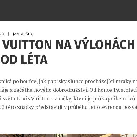
020
|
JAN PEŠEK
 VUITTON NA VÝLOHÁCH 
OD LÉTA
niká po bouřce, jak paprsky slunce procházející mraky na
je a začátku nového dobrodružství. Od konce 19. století
 světa Louis Vuitton – značky, která je průkopníkem tvůrč
ů této značky představují v průběhu let otevřenou pozv