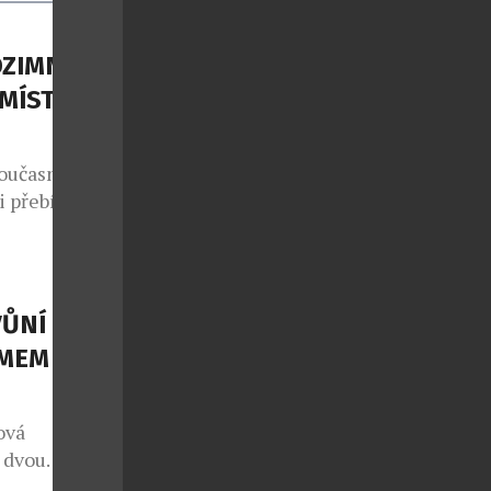
DZIMNÍ
 MÍSTO
současná
i přebírá
ominují
e přes taupe
plňuje tmavý
ateriály s
ŮNÍ S
ytvářejí
MEM THE
oversized […]
ová
m dvou
í, naprosto