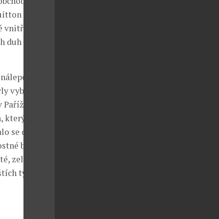
 obchodů. Ve
uitton v
 vnitřní dítě
ch duh
ě nálepek nebo
yly vybrána
 Paříži
, který
lo se dětská
ostné barvy
té, zelené,
štích týdnech.