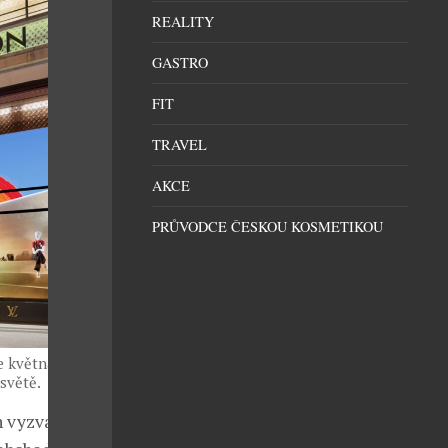
REALITY
GASTRO
FIT
TRAVEL
AKCE
PRŮVODCE ČESKOU KOSMETIKOU
e května bude
světě.
 vyzvala své