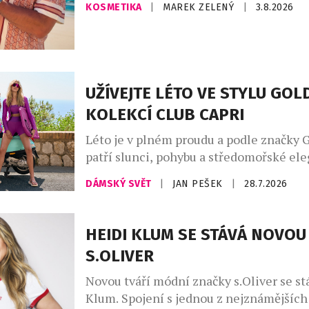
KOSMETIKA
|
MAREK ZELENÝ
|
3.8.2026
unikátní podpis. Ideální pro vrstvení vů
parfémy The Sunny od Asombroso, zna
módního návrháře Osmanyho Laffity. „V
kombinování vůní je velkým trendem, kt
osobně miluji a inspiroval jsem se jím [
UŽÍVEJTE LÉTO VE STYLU GO
KOLEKCÍ CLUB CAPRI
Léto je v plném proudu a podle značky 
patří slunci, pohybu a středomořské ele
Kolekce Club Capri vás přenese na legen
DÁMSKÝ SVĚT
|
JAN PEŠEK
|
28.7.2026
ostrov, s jeho uvolněnou atmosférou a
luxusem, který Capri už po desetiletí s
kolekci najdete stylové modely na tenis,
HEIDI KLUM SE STÁVÁ NOVOU
pilates, fitness, stejně jako luxusní plav
S.OLIVER
resortwear – […]
Novou tváří módní značky s.Oliver se st
Klum. Spojení s jednou z nejznámějších