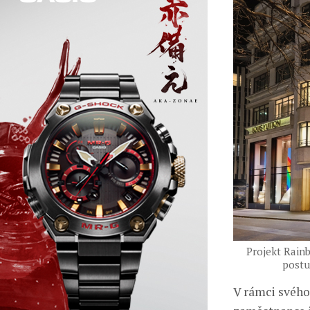
Projekt Rain
postu
V rámci svého