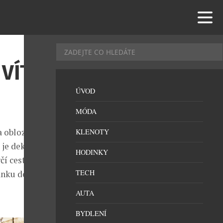
VÍTÁ
ÚVOD
MÓDA
 obloze, je
KLENOTY
 je dekorace
HODINKY
í cesty.
TECH
ánku do světa
AUTA
BYDLENÍ