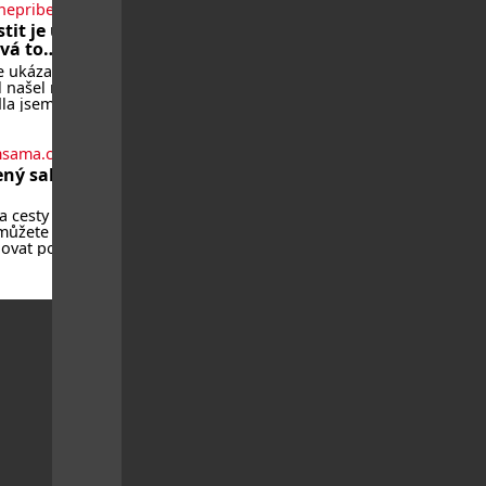
v srdci
nepribehy.cz
y ŠTETL FEST
ků. Během
Některé návraty
it je úleva,
ho dne můžete
 jednoduché.
ývá to
nout do útrob
která si člověk
rně těžké
 ukázalo, že si
z
je z rodinných
 našel milenku,
namnějších
ění, už dávno
la jsem se
h elektráren v
ě vyčkávat,
, vydat se na
dčena, že se
 hřebeny, projet
i později vrátí k
msama.cz
koloběžce a den
. Možná je to
it poznáváním
ený salát do
 nejtěžších věcí
k ve Velkých
ě. Ale každý,
ch nebo v
a cesty i do
tím má nějaké
ním
můžete různě
osti, se
ovat podle
ahá, že pokud
co máte doma.
íte, znatelně se
u ho zalijte až
eví. Když se ke
před
neslo, že si
ním, aby
 pořídil
nu nerozmočila.
u,
orce
ujete: ✿ 1/4
ho nebo jiného
(římský salát,
ek…) ✿ 1 malá
va kukuřice ✿
ky ✿ 2 rajčata
: ✿ 4 lžíce
ého oleje ✿ 1