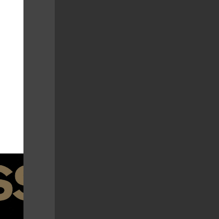
ky v oblasti
ergii i na
katelky a
 z
Heidi v sobě