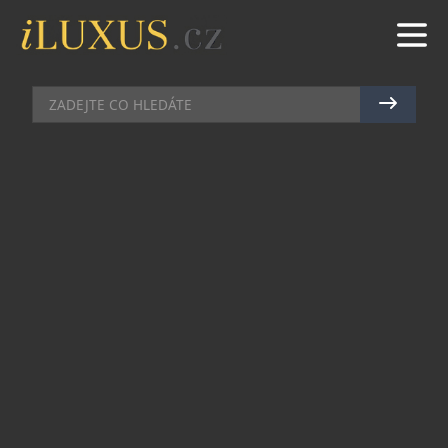
HIGH SOCIETY
|
18.6.2020
|
JAN PEŠEK
NEPRACUJU. DĚLÁM TO, CO MĚ
BAVÍ…
Je to srdcař. A to doslova. Miluje svoji práci, ve
které mimo jiné rozvíjí software pro
kardiostimulátory, a stejně miluje také svého
velkého koníčka, kterým je létání.