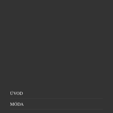
projektů, na kterých pracuje necelých dvě stě lidí,
a vyvíjíme ho pro našeho klíčového zákazníka ze
Spojených států, který je světovým lídrem v
oblasti vývoje kardiozařízení.
ÚVOD
MÓDA
Kterými úspěchy se můžete aktuálně