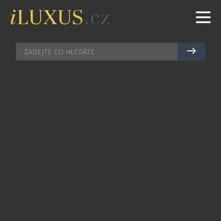
AUTA
|
12.8.2020
|
MAREK ZELENÝ
NEVŠEDNÍ INVESTICE:
SBĚRATELSKÉ KOVOVÉ MODELY
Lukáš Petrovický, vedoucí závodu KADEN a
zároveň sběratel kovových modelů, prozradil taje
stojící za nevšedním koníčkem s investičním
přesahem.
Pracujete ve společnosti KADEN, která se
specializuje na výrobu kovových modelů aut.
Sbíráte jen modely aut nebo se váš koníček
rozrostl také o další sběratelské předměty,
jako jsou historické vozy, obrazy, hodinky,